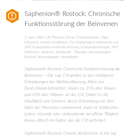
Saphenion® Rostock: Chronische
Funktionsstörung der Beinvenen
2. June 2026
|
Ulf Thorsten Zierau
|
0 Kommentare
| Tags:
Chronisch venöse Insuffizienz
,
CVI
,
Krampfadern endovenös und
SMT
,
Krampfadern entfernen Rostock
,
Krampfadertherapie
,
SMT
Manfred v. Ardenne
,
VenaSeal® - Therapie
,
Venenambulanz
Rostock
,
Venendrainage
,
Venenkleber
Saphenion® Rostock: Chronische Funktionsstörung der
Beinvenen – Die sog. CVI gehört zu den häufigsten
Erkrankungen der Weltbevölkerung. Allein nur
Deutschland betrachtet, leiden ca. 25% aller Frauen
und 20% aller Männer an der CVI. Dabei ist die
Häufigkeit und Schwere dieser Erkrankung mit dem
Alter der Menschen zunehmend. Auch ist städtisches
Leben, sitzende oder stehendende berufliche Tätigkeit
(home office!) ein Faktor, der die CVI befördert.
Saphenion® Rostock: Chronic dysfunction of the leg