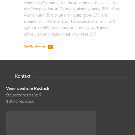
veins – CVI is one of the most common diseases in the
world population. In Germany alone, around 25% of all
women and 20% of all men suffer from CVI. The
frequency and severity of this disease increases with
age. Urban life, sedentary or standing work (home
office!) is also a factor that promotes CVI.
Weiterlesen
Kontakt
Venenzentrum Rostock
Steuerbordstraße 9
18147 Rostock