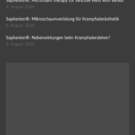
Saphenion®: Microfoam therapy for varicose veins with Varixio
8. August 2026
Saphenion®: Mikroschaumverödung für Krampfaderästhetik
8. August 2026
Saphenion®: Nebenwirkungen beim Krampfaderziehen?
8. August 2026