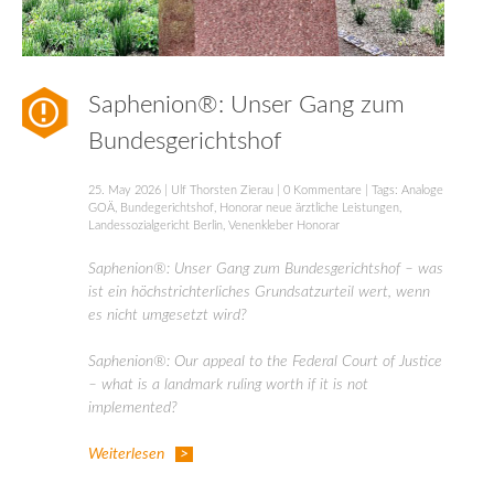
Saphenion®: Unser Gang zum
Bundesgerichtshof
25. May 2026
|
Ulf Thorsten Zierau
|
0 Kommentare
| Tags:
Analoge
GOÄ
,
Bundegerichtshof
,
Honorar neue ärztliche Leistungen
,
Landessozialgericht Berlin
,
Venenkleber Honorar
Saphenion®: Unser Gang zum Bundesgerichtshof – was
ist ein höchstrichterliches Grundsatzurteil wert, wenn
es nicht umgesetzt wird?
Saphenion®: Our appeal to the Federal Court of Justice
– what is a landmark ruling worth if it is not
implemented?
Weiterlesen