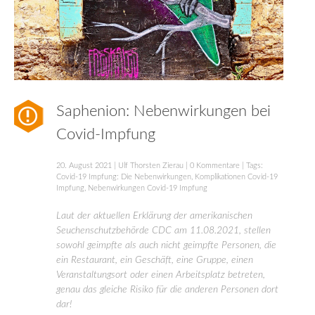
Saphenion: Nebenwirkungen bei
Covid-Impfung
20. August 2021
|
Ulf Thorsten Zierau
|
0 Kommentare
| Tags:
Covid-19 Impfung: Die Nebenwirkungen
,
Komplikationen Covid-19
Impfung
,
Nebenwirkungen Covid-19 Impfung
Laut der aktuellen Erklärung der amerikanischen
Seuchenschutzbehörde CDC am 11.08.2021, stellen
sowohl geimpfte als auch nicht geimpfte Personen, die
ein Restaurant, ein Geschäft, eine Gruppe, einen
Veranstaltungsort oder einen Arbeitsplatz betreten,
genau das gleiche Risiko für die anderen Personen dort
dar!