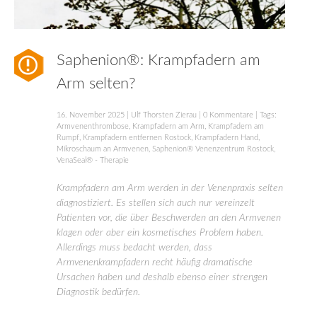
Saphenion®: Krampfadern am
Arm selten?
16. November 2025
|
Ulf Thorsten Zierau
|
0 Kommentare
| Tags:
Armvenenthrombose
,
Krampfadern am Arm
,
Krampfadern am
Rumpf
,
Krampfadern entfernen Rostock
,
Krampfadern Hand
,
Mikroschaum an Armvenen
,
Saphenion® Venenzentrum Rostock
,
VenaSeal® - Therapie
Krampfadern am Arm werden in der Venenpraxis selten
diagnostiziert. Es stellen sich auch nur vereinzelt
Patienten vor, die über Beschwerden an den Armvenen
klagen oder aber ein kosmetisches Problem haben.
Allerdings muss bedacht werden, dass
Armvenenkrampfadern recht häufig dramatische
Ursachen haben und deshalb ebenso einer strengen
Diagnostik bedürfen.