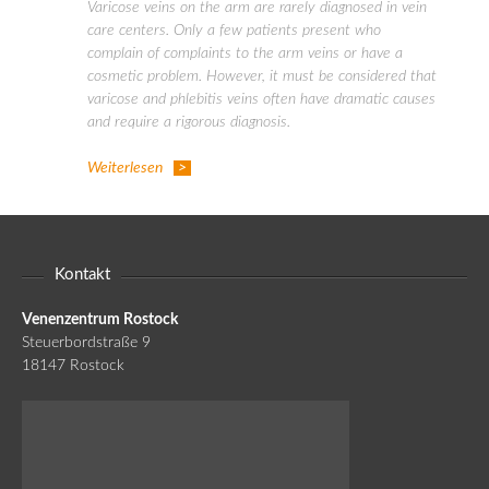
Varicose veins on the arm are rarely diagnosed in vein
care centers. Only a few patients present who
complain of complaints to the arm veins or have a
cosmetic problem. However, it must be considered that
varicose and phlebitis veins often have dramatic causes
and require a rigorous diagnosis.
Weiterlesen
Kontakt
Venenzentrum Rostock
Steuerbordstraße 9
18147 Rostock