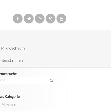
: Mikroschaum
entenstimmen
emensuche
che
ch:
ws Kategorien
Allgemein