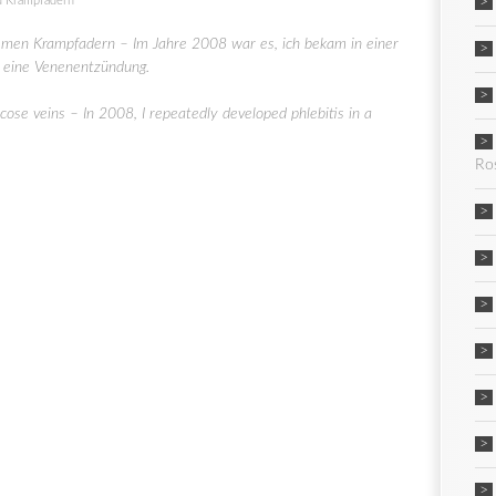
 Krampfadern
men Krampfadern – Im Jahre 2008 war es, ich bekam in einer
 eine Venenentzündung.
ose veins – In 2008, I repeatedly developed phlebitis in a
Ro