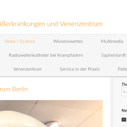
efäßerkrankungen und Venenzentrum
News / Science
Wissenswertes
Multimedia
Radiowellenkatheter bei Krampfadern
Saphenion®
Venenzentrum
Service in der Praxis
Pati
Th
rum Berlin
Su
na
Ne