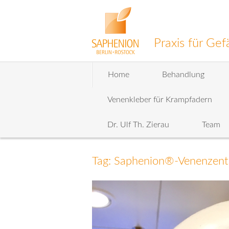
Praxis für G
Zum
Home
Behandlung
Inhalt
wechseln
Venenkleber für Krampfadern
Dr. Ulf Th. Zierau
Team
Tag: Saphenion®-Venenzent