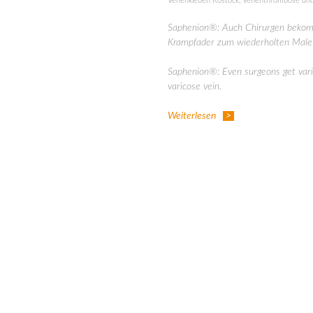
Venenkleben Rostock
,
Venenthrombose und
Saphenion®: Auch Chirurgen bekom
Krampfader zum wiederholten Male
Saphenion®: Even surgeons get varic
varicose vein.
Weiterlesen