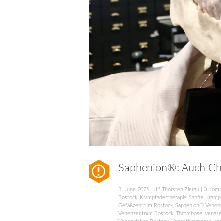
Saphenion®: Auch C
8. June 2025
|
Ulf Thorsten Zierau
|
0 Kom
Rostock
,
Krampfadertherapie
,
Sanfte Kramp
Gefäßzentrum Rostock
,
Saphenion® Venen
Venenzentrum Rostock
,
Thrombose
,
Venase