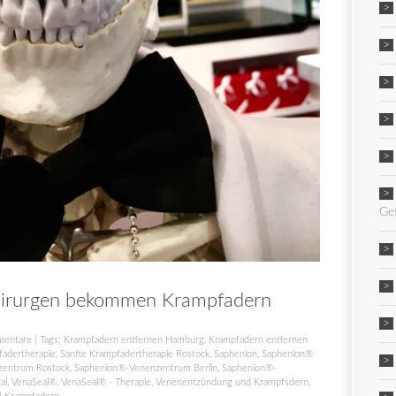
Ge
hirurgen bekommen Krampfadern
mentare
| Tags:
Krampfadern entfernen Hamburg
,
Krampfadern entfernen
fadertherapie
,
Sanfte Krampfadertherapie Rostock
,
Saphenion
,
Saphenion®
zentrum Rostock
,
Saphenion®-Venenzentrum Berlin
,
Saphenion®-
al
,
VenaSeal®
,
VenaSeal® - Therapie
,
Venenentzündung und Krampfsdern
,