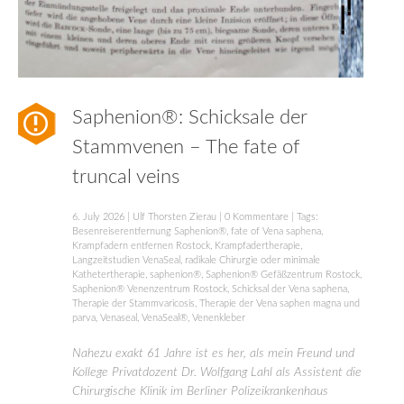
Saphenion®: Schicksale der
Stammvenen – The fate of
truncal veins
6. July 2026
|
Ulf Thorsten Zierau
|
0 Kommentare
| Tags:
Besenreiserentfernung Saphenion®
,
fate of Vena saphena
,
Krampfadern entfernen Rostock
,
Krampfadertherapie
,
Langzeitstudien VenaSeal
,
radikale Chirurgie oder minimale
Kathetertherapie
,
saphenion®
,
Saphenion® Gefäßzentrum Rostock
,
Saphenion® Venenzentrum Rostock
,
Schicksal der Vena saphena
,
Therapie der Stammvaricosis
,
Therapie der Vena saphen magna und
parva
,
Venaseal
,
VenaSeal®
,
Venenkleber
Nahezu exakt 61 Jahre ist es her, als mein Freund und
Kollege Privatdozent Dr. Wolfgang Lahl als Assistent die
Chirurgische Klinik im Berliner Polizeikrankenhaus