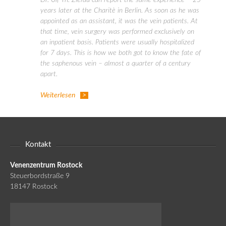
Dr. Ulf Th. Zierau can report the same experience – 25
years later at the Charitè in Berlin. As soon as he was
appointed as an assistant, it was the vein patients. At
that time, vein surgery was performed exclusively on
an inpatient basis. Patients were usually hospitalized
for 7 days. This is how we both got to know the fate of
the saphenous vein – almost a quarter of a century
apart.
Weiterlesen
Kontakt
Venenzentrum Rostock
Steuerbordstraße 9
18147 Rostock