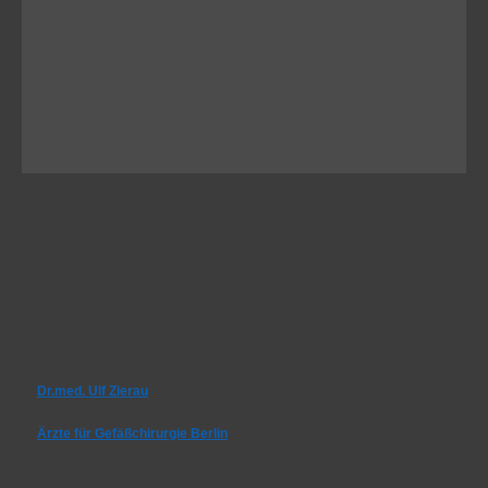
Dr.med. Ulf Zierau
Ärzte für Gefäßchirurgie Berlin