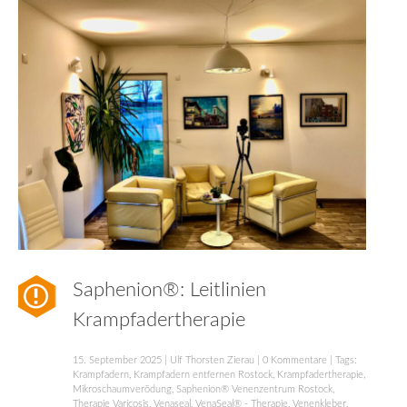
Saphenion®: Leitlinien
Krampfadertherapie
15. September 2025
|
Ulf Thorsten Zierau
|
0 Kommentare
| Tags:
Krampfadern
,
Krampfadern entfernen Rostock
,
Krampfadertherapie
,
Mikroschaumverödung
,
Saphenion® Venenzentrum Rostock
,
Therapie Varicosis
,
Venaseal
,
VenaSeal® - Therapie
,
Venenkleber
,