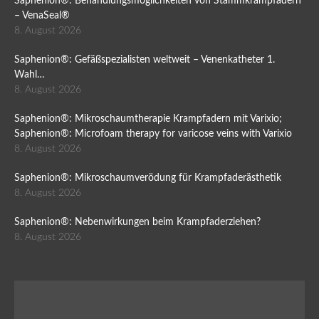
Saphenion®: Behandlungsmöglichkeiten von Stammkrampfadern
– VenaSeal®
8. August 2026
Saphenion®: Gefäßspezialisten weltweit – Venenkatheter 1.
Wahl…
8. August 2026
Saphenion®: Mikroschaumtherapie Krampfadern mit Varixio;
Saphenion®: Microfoam therapy for varicose veins with Varixio
8. August 2026
Saphenion®: Mikroschaumverödung für Krampfaderästhetik
8. August 2026
Saphenion®: Nebenwirkungen beim Krampfaderziehen?
8. August 2026