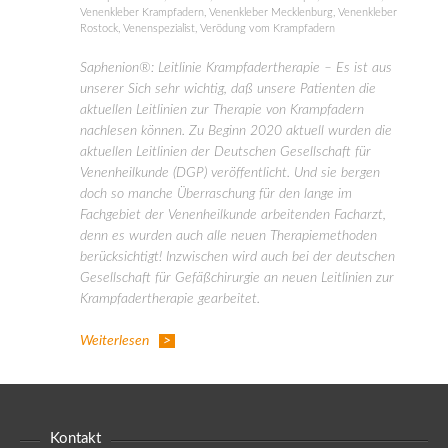
Venenkleber Krampfadern
,
Venenkleber Mecklenburg
,
Venenkleber
Rostock
,
Venenspezialist
,
Verödung vom Krampfadern
Saphenion®: Leitlinie Krampfadertherapie – Es ist aus
unserer Sich sehr wichtig, daß unsere Patienten die
aktuellen Leitlinien zur Therapie von Krampfadern
nachlesen können. Zu Beginn 2020 aktuell wurden die
aktuellen Leitlinien der Deutschen Gesellschaft für
Venenheilkunde (DGP) veröffentlicht. Und sie bergen
doch so manche Überraschung für den lange im
Fachgebiet der Venenheilkunde arbeitenden Facharzt,
denn es wurden auch alle neuen Therapiemethoden
berücksichtigt! Inzwischen wird auch bei der deutschen
Gesellschaft für Gefäßchirurgie an neuen Leitlinien zur
Krampfadertherapie gearbeitet.
Weiterlesen
Kontakt