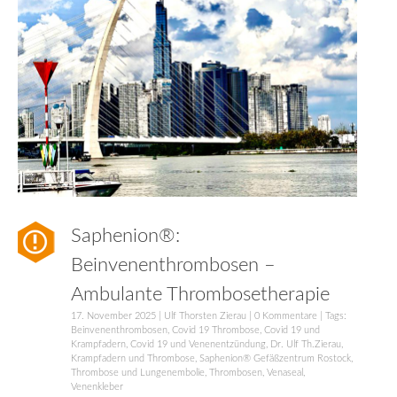
Saphenion®:
Beinvenenthrombosen –
Ambulante Thrombosetherapie
17. November 2025
|
Ulf Thorsten Zierau
|
0 Kommentare
| Tags:
Beinvenenthrombosen
,
Covid 19 Thrombose
,
Covid 19 und
Krampfadern
,
Covid 19 und Venenentzündung
,
Dr. Ulf Th.Zierau
,
Krampfadern und Thrombose
,
Saphenion® Gefäßzentrum Rostock
,
Thrombose und Lungenembolie
,
Thrombosen
,
Venaseal
,
Venenkleber