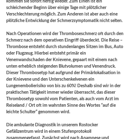
kommen sie sofort heftig wieder. Zum Einen ist ein
schleichender Beginn über einige Tage mit plötzlicher
Verschlechterung möglich. Zum Anderen ist aber auch eine
plötzliche Entwicklung der Schmerzsymptomatik nicht selten.
Nach Operationen wird der Thromboseschmerz oft durch den
Schmerz nach dem operativen Eingriff überdeckt.
Die Reise –
Thrombose entsteht durch stundenlanges Sitzen im Bus, Auto
oder Flugzeug. Hierbei entsteht primär ein
Venenwandschaden der Knievene, gepaart mit einem nach
unten erheblich steigenden Blutvolumen und Venendruck.
Dieser Thrombosetyp hat aufgrund der Primärlokalisation in
der Knievene und den Unterschenkelvenen ein
Lungenembolierisiko von bis zu 60%! Deshalb sind wir in der
praktischen Tätigkeit immer wieder überrascht, das dieser
Thrombosetyp sowohl vom Patienten, als auch vom Arzt im
Reiseland / Ort oft im wahrsten Sinne des Wortes “auf die
leichte Schulter” genommen wird.
Die ambulante Diagnostik in unserem Rostocker
Gefäßzentrum wird in einem Stufenprotokoll
zusammengefasst. Zunächst wird nach Anamnese und