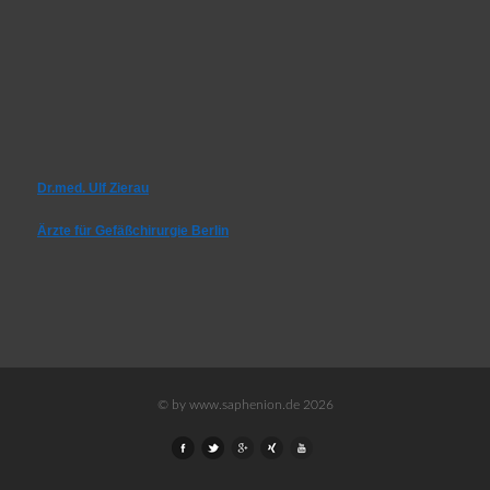
Dr.med. Ulf Zierau
Ärzte für Gefäßchirurgie Berlin
© by www.saphenion.de 2026