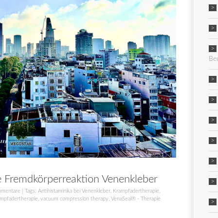
Be
 Fremdkörperreaktion Venenkleber
mmentare
| Tags:
Antihistaminika bei Venenkleber
,
Krampfadertherapie
,
mpfadertherapie
,
vacuum compression therapy
,
VenaSeal® - Therapie