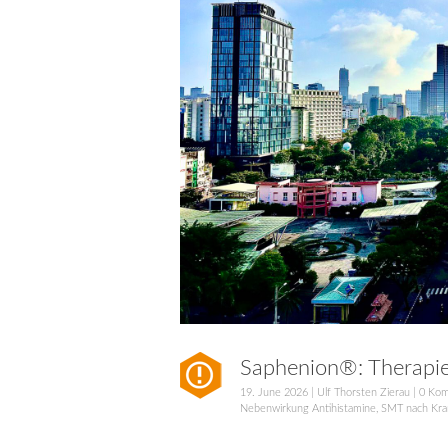
Saphenion®: Therapie
19. June 2026
|
Ulf Thorsten Zierau
|
0 Ko
Nebenwirkung Antihistamine
,
SMT nach Kra