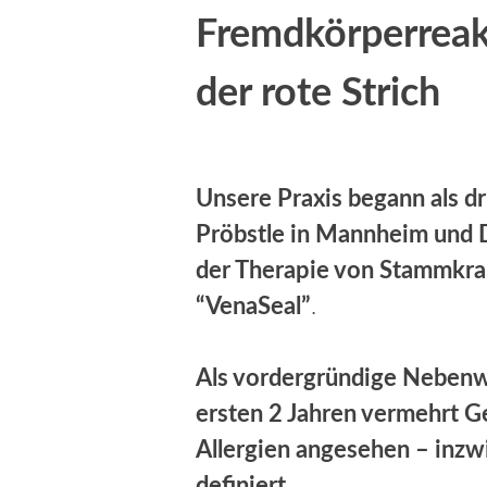
Fremdkörperreak
der rote Strich
Unsere Praxis begann als dr
Pröbstle in Mannheim und D
der Therapie von Stammkr
“VenaSeal”
.
Als vordergründige Nebenwi
ersten 2 Jahren vermehrt G
Allergien angesehen – inzw
definiert.