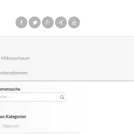
: Mikroschaum
entenstimmen
emensuche
che
ch:
ws Kategorien
Allgemein