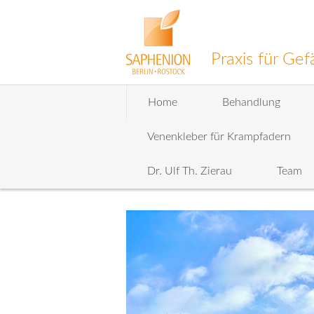
Praxis für G
Zum
Home
Behandlung
Inhalt
wechseln
Venenkleber für Krampfadern
Dr. Ulf Th. Zierau
Team