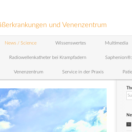
efäßerkrankungen und Venenzentrum
News / Science
Wissenswertes
Multimedia
Radiowellenkatheter bei Krampfadern
Saphenion®
Venenzentrum
Service in der Praxis
Pati
Th
Su
na
Ne