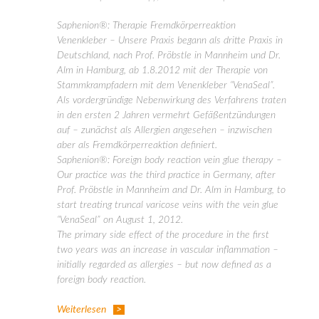
Saphenion®: Therapie Fremdkörperreaktion
Venenkleber – Unsere Praxis begann als dritte Praxis in
Deutschland, nach Prof. Pröbstle in Mannheim und Dr.
Alm in Hamburg, ab 1.8.2012 mit der Therapie von
Stammkrampfadern mit dem Venenkleber “VenaSeal”.
Als vordergründige Nebenwirkung des Verfahrens traten
in den ersten 2 Jahren vermehrt Gefäßentzündungen
auf – zunächst als Allergien angesehen – inzwischen
aber als Fremdkörperreaktion definiert.
Saphenion®: Foreign body reaction vein glue therapy –
Our practice was the third practice in Germany, after
Prof. Pröbstle in Mannheim and Dr. Alm in Hamburg, to
start treating truncal varicose veins with the vein glue
“VenaSeal” on August 1, 2012.
The primary side effect of the procedure in the first
two years was an increase in vascular inflammation –
initially regarded as allergies – but now defined as a
foreign body reaction.
Weiterlesen