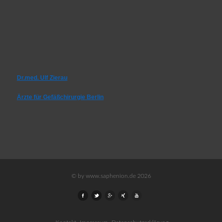
Dr.med. Ulf Zierau
Ärzte für Gefäßchirurgie Berlin
© by www.saphenion.de 2026