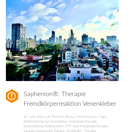
Saphenion®: Therapie
Fremdkörperreaktion Venenkleber
19. June 2026
|
Ulf Thorsten Zierau
|
0 Kommentare
| Tags:
Antihistaminika bei Venenkleber
,
Krampfadertherapie
,
Nebenwirkung Antihistamine
,
SMT nach Krampfadertherapie
,
vacuum compression therapy
,
VenaSeal® - Therapie