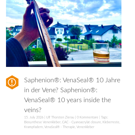
Saphenion®: VenaSeal® 10 Jahre
in der Vene? Saphenion®:
VenaSeal® 10 years inside the
veins?
15. July 2026
|
Ulf Thorsten Zierau
|
0 Kommentare
| Tags:
Biosynthese Venenkleber
,
CAC - Cyanoacrylat closure
,
Kleberreste
,
Krampfadern
,
VenaSeal® - Therapie
,
Venenkleber