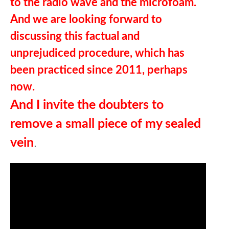
to the radio wave and the microfoam.
And we are looking forward to
discussing this factual and
unprejudiced procedure, which has
been practiced since 2011, perhaps
now.
And I invite the doubters to
remove a small piece of my sealed
vein
.