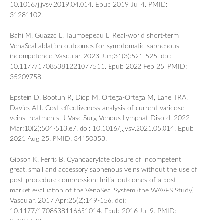
10.1016/j.jvsv.2019.04.014. Epub 2019 Jul 4. PMID:
31281102.
Bahi M, Guazzo L, Taumoepeau L. Real-world short-term
VenaSeal ablation outcomes for symptomatic saphenous
incompetence. Vascular. 2023 Jun;31(3):521-525. doi:
10.1177/17085381221077511. Epub 2022 Feb 25. PMID:
35209758.
Epstein D, Bootun R, Diop M, Ortega-Ortega M, Lane TRA,
Davies AH. Cost-effectiveness analysis of current varicose
veins treatments. J Vasc Surg Venous Lymphat Disord. 2022
Mar;10(2):504-513.e7. doi: 10.1016/j.jvsv.2021.05.014. Epub
2021 Aug 25. PMID: 34450353.
Gibson K, Ferris B. Cyanoacrylate closure of incompetent
great, small and accessory saphenous veins without the use of
post-procedure compression: Initial outcomes of a post-
market evaluation of the VenaSeal System (the WAVES Study).
Vascular. 2017 Apr;25(2):149-156. doi:
10.1177/1708538116651014. Epub 2016 Jul 9. PMID: