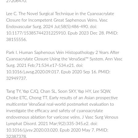
27206470.
Lee C. The Novel Surgical Technique in the Cyanoacrylate
Closure for Incompetent Great Saphenous Veins. Vasc
Endovascular Surg. 2024 Jul;58(5):486-490. doi:
10.1177/15385744231225910. Epub 2023 Dec 28. PMID:
38155556.
Park I. Human Saphenous Vein Histopathology 2 Years After
Cyanoacrylate Closure Using the VenaSeal™ System. Ann Vasc
Surg. 2021 Feb;71:534.e17-534.e21. doi:
10.1016/j.avsg.2020.09.017. Epub 2020 Sep 16. PMID:
32949737.
Tang TY, Yap CJQ, Chan SL, Soon SXY, Yap HY, Lee SQW,
Choke ETC, Chong TT. Early results of an Asian prospective
multicenter VenaSeal real-world postmarket evaluation to
investigate the efficacy and safety of cyanoacrylate
endovenous ablation for varicose veins. J Vasc Surg Venous
Lymphat Disord. 2021 Mar;9(2):335-345.e2. doi:
10.1016/j.jvsv.2020.03.020. Epub 2020 May 7. PMID:
32387378.