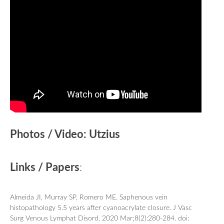
Photos / Video: Utzius
Links / Papers
:
Almeida JI, Murray SP, Romero ME. Saphenous vein
histopathology 5.5 years after cyanoacrylate closure. J Vasc
Surg Venous Lymphat Disord. 2020 Mar;8(2):280-284. doi: