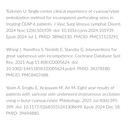
Türkmen U. Single-center clinical experience of cyanoacrylate
embolization method for incompetent perforating veins in
treating CEAP-6 patients. J Vasc Surg Venous Lymphat Disord.
2024 Nov;12(6):101939. doi: 10.1016/j.jvsv.2024.101939.
Epub 2024 Jul 1. PMID: 38960130; PMCID: PMC11523291.
Whing J, Nandhra S, Nesbitt C, Stansby G. Interventions for
great saphenous vein incompetence. Cochrane Database Syst
Rev. 2021 Aug 11;8(8):CD005624. doi:
10.1002/14651858.CD005624.pub4. PMID: 34378180;
PMCID: PMC8407488.
Yasim A, Eroglu E, Acipayam M, Ari M. Eight year results of
patients with varicose vein underwent endovenous occlusion
using n-butyl cyanoacrylate. Phlebology. 2025 Jul;40(6):395-
399. doi: 10.1177/02683555241308699. Epub 2024 Dec 18.
PMID: 39694880.