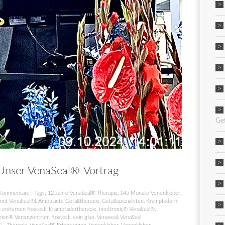
Ge
Unser VenaSeal®-Vortrag
Kommentare
| Tags:
12 Jahre VenaSeal® Therapie
,
145 Monate Venenkleber
,
mit VenaSeal®l
,
Ambulante Gefäßtherapie
,
Gefäßspezialisten
,
Krampfadern
,
 entfernen Rostock
,
Krampfadertherapie
,
medtronic® VenaSeal®
,
nion® Venenzentrum Rostock
,
vein glue
,
Venaseal
,
VenaSeal