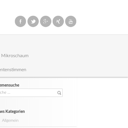
: Mikroschaum
entenstimmen
emensuche
che
ch:
ws Kategorien
Allgemein