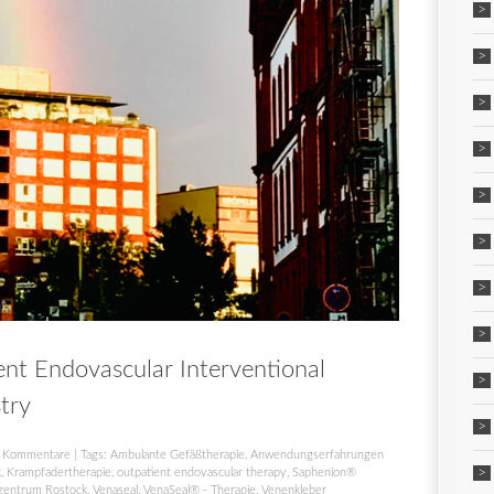
nt Endovascular Interventional
try
 Kommentare
| Tags:
Ambulante Gefäßtherapie
,
Anwendungserfahrungen
k
,
Krampfadertherapie
,
outpatient endovascular therapy
,
Saphenion®
zentrum Rostock
,
Venaseal
,
VenaSeal® - Therapie
,
Venenkleber