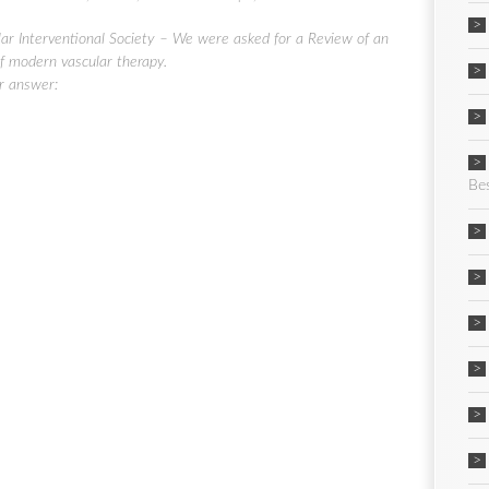
r Interventional Society – We were asked for a Review of an
of modern vascular therapy.
r answer:
Be