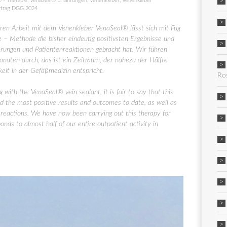
 - Therapie
,
VenaSeal® Erfahrungen
,
Venenkleber
,
Venenkleber
rtrag DGG 2024
en Arbeit mit dem Venenkleber VenaSeal® lässt sich mit Fug
 – Methode die bisher eindeutig positivsten Ergebnisse und
hrungen und Patientenreaktionen gebracht hat. Wir führen
naten durch, das ist ein Zeitraum, der nahezu der Hälfte
eit in der Gefäßmedizin entspricht.
Ro
with the VenaSeal® vein sealant, it is fair to say that this
 the most positive results and outcomes to date, as well as
 reactions. We have now been carrying out this therapy for
ds to almost half of our entire outpatient activity in