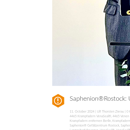
Saphenion®Rostock: 
11. October 2024
|
Ulf Thorsten Zierau
|
0 
4465 Krampfadern VenaSeal®
,
4465 Venen 
Krampfadern entfernen Berlin
,
Krampfadern
Saphenion® Gefäßzentrum Rostock
,
Saphe