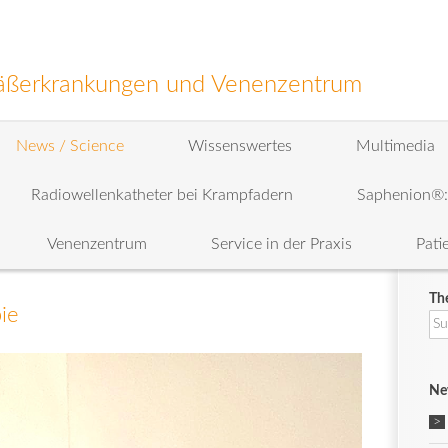
efäßerkrankungen und Venenzentrum
News / Science
Wissenswertes
Multimedia
Radiowellenkatheter bei Krampfadern
Saphenion®
Venenzentrum
Service in der Praxis
Pati
Th
ie
Su
na
Ne