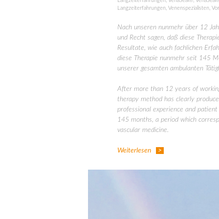
Langzeiterfahrungen
,
VenaSeal®
,
VenaSeal®
Langzeiterfahrungen
,
Venenspezialisten
,
Vo
Nach unseren nunmehr über 12 Jahr
und Recht sagen, daß diese Therapie
Resultate, wie auch fachlichen Erfa
diese Therapie nunmehr seit 145 Mo
unserer gesamten ambulanten Tätigk
After more than 12 years of working 
therapy method has clearly produced
professional experience and patient
145 months, a period which correspon
vascular medicine.
Weiterlesen