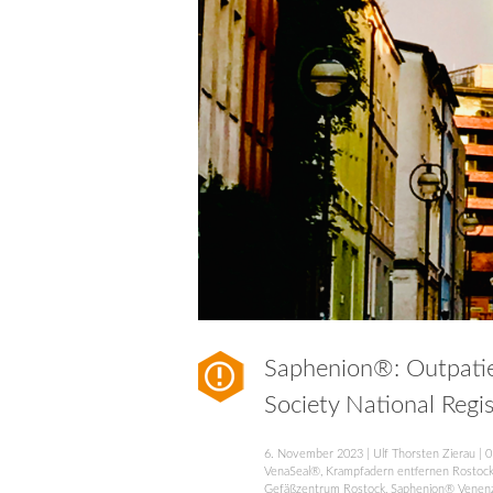
Saphenion®: Outpatie
Society National Regis
6. November 2023
|
Ulf Thorsten Zierau
|
0
VenaSeal®
,
Krampfadern entfernen Rostoc
Gefäßzentrum Rostock
,
Saphenion® Venen