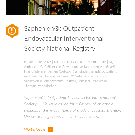
Saphenion®: Outpatient
Endovascular Interventional
Society National Registry
6. November 2023
|
Ulf Thorsten Zierau
|
0 Kommentare
| Tags:
Ambulante Gefäßtherapie
,
Anwendungserfahrungen VenaSeal®
,
Krampfadern entfernen Rostock
,
Krampfadertherapie
,
outpatient
endovascular therapy
,
Saphenion® Gefäßzentrum Rostock
,
Saphenion® Venenzentrum Rostock
,
Venaseal
,
VenaSeal® -
Therapie
,
Venenkleber
Saphenion®: Outpatient Endovascular Interventional
Society – We were asked for a Review of an article
describing this great theme of modern vascular therapy.
We are feeling honored – here is our answer:
Weiterlesen