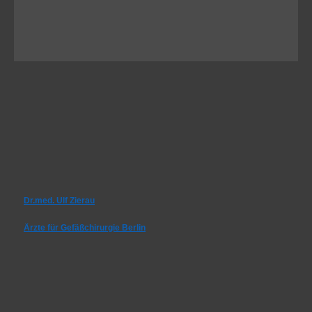
Dr.med. Ulf Zierau
Ärzte für Gefäßchirurgie Berlin