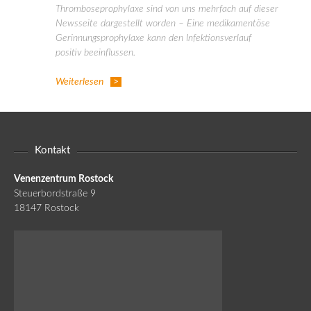
Thromboseprophylaxe sind von uns mehrfach auf dieser
Newsseite dargestellt worden – Eine medikamentöse
Gerinnungsprophylaxe kann den Infektionsverlauf
positiv beeinflussen.
Weiterlesen
Kontakt
Venenzentrum Rostock
Steuerbordstraße 9
18147 Rostock