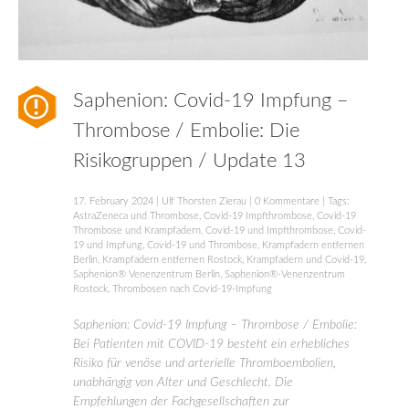
Saphenion: Covid-19 Impfung –
Thrombose / Embolie: Die
Risikogruppen / Update 13
17. February 2024
|
Ulf Thorsten Zierau
|
0 Kommentare
| Tags:
AstraZeneca und Thrombose
,
Covid-19 Impfthrombose
,
Covid-19
Thrombose und Krampfadern
,
Covid-19 und Impfthrombose
,
Covid-
19 und Impfung
,
Covid-19 und Thrombose
,
Krampfadern entfernen
Berlin
,
Krampfadern entfernen Rostock
,
Krampfadern und Covid-19
,
Saphenion® Venenzentrum Berlin
,
Saphenion®-Venenzentrum
Rostock
,
Thrombosen nach Covid-19-Impfung
Saphenion: Covid-19 Impfung – Thrombose / Embolie:
Bei Patienten mit COVID-19 besteht ein erhebliches
Risiko für venöse und arterielle Thromboembolien,
unabhängig von Alter und Geschlecht. Die
Empfehlungen der Fachgesellschaften zur