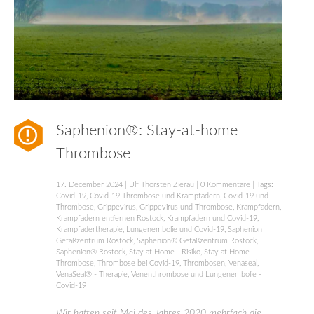
Saphenion®: Stay-at-home
Thrombose
17. December 2024
|
Ulf Thorsten Zierau
|
0 Kommentare
| Tags:
Covid-19
,
Covid-19 Thrombose und Krampfadern
,
Covid-19 und
Thrombose
,
Grippevirus
,
Grippevirus und Thrombose
,
Krampfadern
,
Krampfadern entfernen Rostock
,
Krampfadern und Covid-19
,
Krampfadertherapie
,
Lungenembolie und Covid-19
,
Saphenion
Gefäßzentrum Rostock
,
Saphenion® Gefäßzentrum Rostock
,
Saphenion® Rostock
,
Stay at Home - Risiko
,
Stay at Home
Thrombose
,
Thrombose bei Covid-19
,
Thrombosen
,
Venaseal
,
VenaSeal® - Therapie
,
Venenthrombose und Lungenembolie -
Covid-19
Wir hatten seit Mai des Jahres 2020 mehrfach die