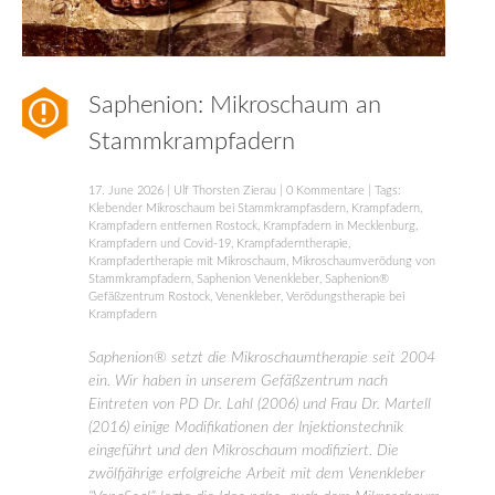
Saphenion: Mikroschaum an
Stammkrampfadern
17. June 2026
|
Ulf Thorsten Zierau
|
0 Kommentare
| Tags:
Klebender Mikroschaum bei Stammkrampfasdern
,
Krampfadern
,
Krampfadern entfernen Rostock
,
Krampfadern in Mecklenburg
,
Krampfadern und Covid-19
,
Krampfaderntherapie
,
Krampfadertherapie mit Mikroschaum
,
Mikroschaumverödung von
Stammkrampfadern
,
Saphenion Venenkleber
,
Saphenion®
Gefäßzentrum Rostock
,
Venenkleber
,
Verödungstherapie bei
Krampfadern
Saphenion® setzt die Mikroschaumtherapie seit 2004
ein. Wir haben in unserem Gefäßzentrum nach
Eintreten von PD Dr. Lahl (2006) und Frau Dr. Martell
(2016) einige Modifikationen der Injektionstechnik
eingeführt und den Mikroschaum modifiziert. Die
zwölfjährige erfolgreiche Arbeit mit dem Venenkleber