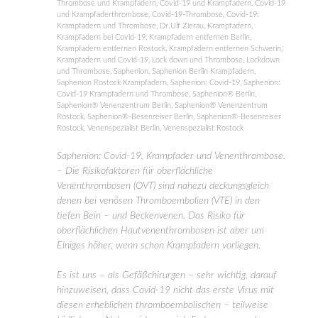
Thrombose und Krampfadern
,
Covid-19 und Krampfadern
,
Covid-19
und Krampfaderthrombose
,
Covid-19-Thrombose
,
Covid-19:
Krampfadern und Thrombose
,
Dr.Ulf Zierau
,
Krampfadern
,
Krampfadern bei Covid-19
,
Krampfadern entfernen Berlin
,
Krampfadern entfernen Rostock
,
Krampfadern entfernen Schwerin
,
Krampfadern und Covid-19
,
Lock down und Thrombose
,
Lockdown
und Thrombose
,
Saphenion
,
Saphenion Berlin Krampfadern
,
Saphenion Rostock Krampfadern
,
Saphenion: Covid-19
,
Saphenion:
Covid-19 Krampfadern und Thrombose
,
Saphenion® Berlin
,
Saphenion® Venenzentrum Berlin
,
Saphenion® Venenzentrum
Rostock
,
Saphenion®-Besenreiser Berlin
,
Saphenion®-Besenreiser
Rostock
,
Venenspezialist Berlin
,
Venenspezialist Rostock
Saphenion: Covid-19, Krampfader und Venenthrombose.
– Die Risikofaktoren für oberflächliche
Venenthrombosen (OVT) sind nahezu deckungsgleich
denen bei venösen Thromboembolien (VTE) in den
tiefen Bein – und Beckenvenen. Das Risiko für
oberflächlichen Hautvenenthrombosen ist aber um
Einiges höher, wenn schon Krampfadern vorliegen.
Es ist uns – als Gefäßchirurgen – sehr wichtig, darauf
hinzuweisen, dass Covid-19 nicht das erste Virus mit
diesen erheblichen thromboembolischen – teilweise