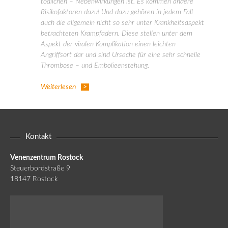
tödlichen – Nebenwirkungen ist. Es kommen andere
Risikofaktoren dazu! Und dazu gehören in jedem Fall
auch die allgemein nicht so sehr unter Krankheitsaspekt
betrachteten Krampfadern. Diese stellen unter dem
Aspekt der viralen Komplikation einen leichten
Angriffsort dar und sind Ursache für eine sehr schnelle
Thrombose – und Embolieenstehung.
Weiterlesen
Kontakt
Venenzentrum Rostock
Steuerbordstraße 9
18147 Rostock