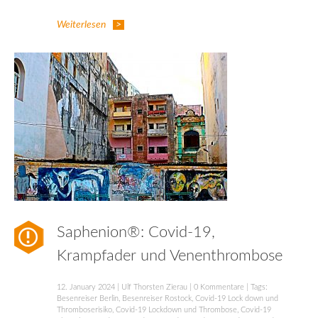
Weiterlesen
Saphenion®: Covid-19,
Krampfader und Venenthrombose
12. January 2024
|
Ulf Thorsten Zierau
|
0 Kommentare
| Tags:
Besenreiser Berlin
,
Besenreiser Rostock
,
Covid-19 Lock down und
Thromboserisiko
,
Covid-19 Lockdown und Thrombose
,
Covid-19