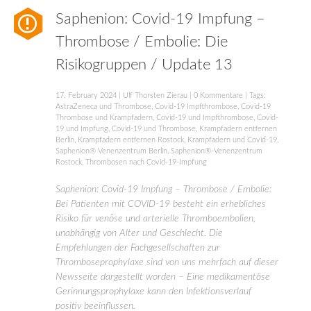
Saphenion: Covid-19 Impfung –
Thrombose / Embolie: Die
Risikogruppen / Update 13
17. February 2024
|
Ulf Thorsten Zierau
|
0 Kommentare
| Tags:
AstraZeneca und Thrombose
,
Covid-19 Impfthrombose
,
Covid-19
Thrombose und Krampfadern
,
Covid-19 und Impfthrombose
,
Covid-
19 und Impfung
,
Covid-19 und Thrombose
,
Krampfadern entfernen
Berlin
,
Krampfadern entfernen Rostock
,
Krampfadern und Covid-19
,
Saphenion® Venenzentrum Berlin
,
Saphenion®-Venenzentrum
Rostock
,
Thrombosen nach Covid-19-Impfung
Saphenion: Covid-19 Impfung – Thrombose / Embolie:
Bei Patienten mit COVID-19 besteht ein erhebliches
Risiko für venöse und arterielle Thromboembolien,
unabhängig von Alter und Geschlecht. Die
Empfehlungen der Fachgesellschaften zur
Thromboseprophylaxe sind von uns mehrfach auf dieser
Newsseite dargestellt worden – Eine medikamentöse
Gerinnungsprophylaxe kann den Infektionsverlauf
positiv beeinflussen.