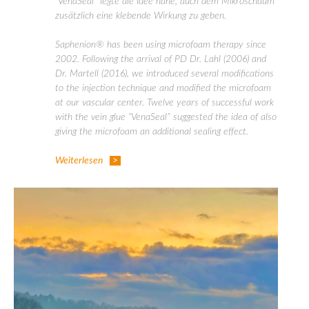
“VenaSeal” legte die Idee nahe, auch dem Mikroschaum
zusätzlich eine klebende Wirkung zu geben.
Saphenion® has been using microfoam therapy since
2002. Following the arrival of PD Dr. Lahl (2006) and
Dr. Martell (2016), we introduced several modifications
to the injection technique and modified the microfoam
at our vascular center. Twelve years of successful work
with the vein glue “VenaSeal” suggested the idea of also
giving the microfoam an additional sealing effect.
Weiterlesen