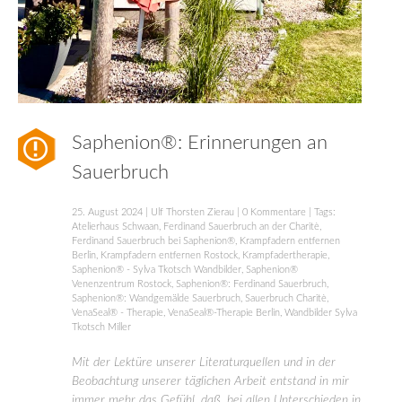
Saphenion®: Erinnerungen an
Sauerbruch
25. August 2024
|
Ulf Thorsten Zierau
|
0 Kommentare
| Tags:
Atelierhaus Schwaan
,
Ferdinand Sauerbruch an der Charitè
,
Ferdinand Sauerbruch bei Saphenion®
,
Krampfadern entfernen
Berlin
,
Krampfadern entfernen Rostock
,
Krampfadertherapie
,
Saphenion® - Sylva Tkotsch Wandbilder
,
Saphenion®
Venenzentrum Rostock
,
Saphenion®: Ferdinand Sauerbruch
,
Saphenion®: Wandgemälde Sauerbruch
,
Sauerbruch Charitè
,
VenaSeal® - Therapie
,
VenaSeal®-Therapie Berlin
,
Wandbilder Sylva
Tkotsch Miller
Mit der Lektüre unserer Literaturquellen und in der
Beobachtung unserer täglichen Arbeit entstand in mir
immer mehr das Gefühl, daß, bei allen Unterschieden in