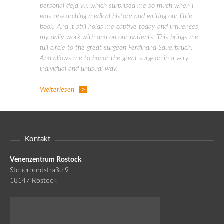
personal déjà vu, which surprised me so much when I
was researching medical history and writing our little
book. And it still holds me captive today and influences
my daily work with and on our patients. This brings me
full circle to the great surgeon Ferdinand Sauerbruch.
And allows me to honor the great surgeon in a very
individual and unusual way.
Weiterlesen
Kontakt
Venenzentrum Rostock
Steuerbordstraße 9
18147 Rostock