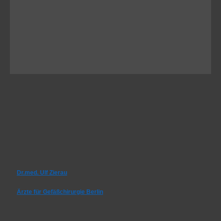
Dr.med. Ulf Zierau
Ärzte für Gefäßchirurgie Berlin