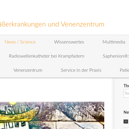
efäßerkrankungen und Venenzentrum
News / Science
Wissenswertes
Multimedia
Radiowellenkatheter bei Krampfadern
Saphenion®
Venenzentrum
Service in der Praxis
Pati
Th
Su
na
Ne