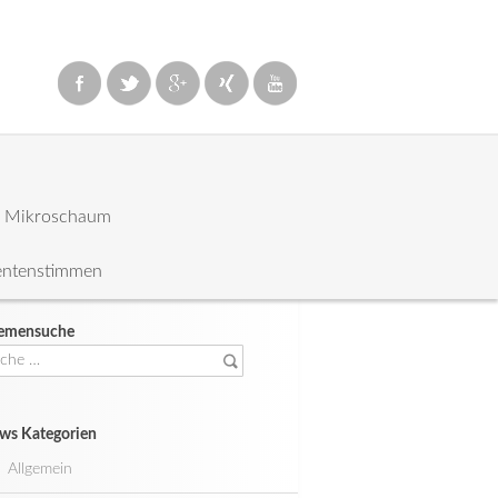
: Mikroschaum
entenstimmen
emensuche
che
ch:
ws Kategorien
Allgemein