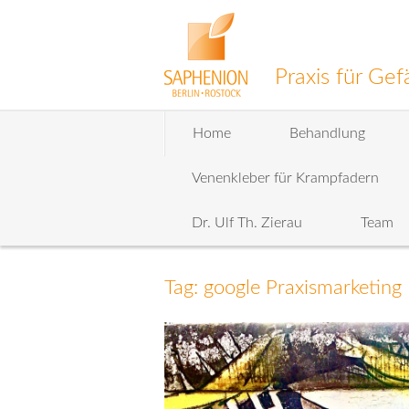
Praxis für G
Zum
Home
Behandlung
Inhalt
wechseln
Venenkleber für Krampfadern
Dr. Ulf Th. Zierau
Team
Tag: google Praxismarketing