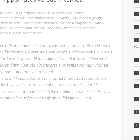
mentare
| Tags:
angioclinic® Berlin
,
angioclinic®München
,
enreiser Rostock
,
Bewertungsportale für Ärzte
,
Gefäßmedizin
,
google
pfadern Berlin
,
Krampfadern entfernen Rostock
,
Krampfadern Rostock
,
nion® Venenzentrum Rostock
,
SaphenionPatientenInfo
,
Venaseal
,
VenaZiel Berlin
,
Venenkleber
ttform “Homepage” ist aber inzwischen in hohem Maße kritisch
Ro
on Plattformen, Agenturen, von google und facebook u.a. zielen
geforderte Gage die Homepage auf der Plattform aktiver und
tieren dann aber die abstrusesten Verrenkungen des Internet –
ugendem und ethischen Sinne).
 Themas “Hippokrates versus Internet?” seit 2017, seit einem
m hochspezialisierten Gesundheitsmanagement einer Uni –
ugen eines optimierten Tätigkeitsablaufs in der Klinik. Es ging
eitung eines möglichst profitablen Diagnose – und