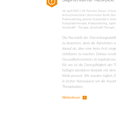
28. April 2025
|
Ulf Thorsten Zierau
|
0 Kom
Arztsuchmaschinen
,
Besenreiser Berlin
,
Bes
Praxismarketing
,
jameda
,
Krampfadern
,
Kram
Krampfadertherapie
,
Praxismarketing
,
Saphe
VenaSeal® - Therapie
,
VenaSeal®-Therapie
,
Die Passivität der Darstellungspla
zu bewerten, denn die Aktivitäten v
darauf ab, über eine beim Arzt ein
sichtbarer zu machen. Daraus resul
Gesundheitsmarktes (in kapitalerze
Für uns ist die Zwiespältigkeit des
heftigen familiären Kontakt mit de
Klinik present. Wir wurden täglich Ze
in letzter Konsequenz um die Ausarb
Therapieplans.
Weiterlesen