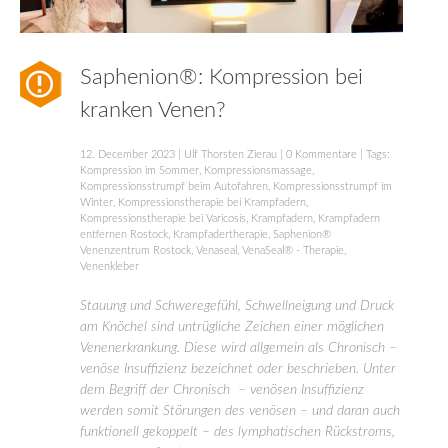
Saphenion®: Kompression bei
kranken Venen?
12. December 2023
|
Ulf Thorsten Zierau
|
0 Kommentare
| Tags:
Kompression im Sommer
,
Kompressionsmassage
,
Kompressionsstrumpf beim Autofahren
,
Kompressionsstrumpf im
Winter
,
Kompressionstherapie bei Krampfadern
,
Kompressionstherapie bei Varicosis
,
Krampfadern
,
Krampfadern
entfernen Rostock
,
Krampfadertherapie
,
Saphenion®
Venenzentrum Rostock
,
Venaseal
,
VenaSeal® - Therapie
,
Venenkleber
Stauung und Schweregefühl, Schwellneigung und Druck
am Knöchel sind untrügliche Zeichen einer möglichen
Venenerkrankung. Diese wird allgemein als Chronisch –
venöse Insuffizienz bezeichnet oder beschrieben. Unter
dem Begriff der Chronisch – venösen Insuffizienz
werden somit Störungen des venösen – und daran auch
funktionell gekoppelt – des lymphatischen Rückstroms,