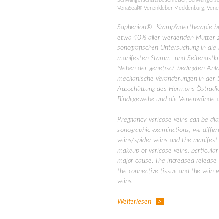
Schwangerschaftsbesenreiser
,
Schwangersc
VenaSeal® Venenkleber Mecklenburg
,
Vene
Saphenion®- Krampfadertherapie be
etwa 40% aller werdenden Mütter zu
sonografischen Untersuchung in die
manifesten Stamm- und Seitenastk
Neben der genetisch bedingten Anl
mechanische Veränderungen in der 
Ausschüttung des Hormons Östradio
Bindegewebe und die Venenwände a
Pregnancy varicose veins can be dia
sonographic examinations, we differ
veins/spider veins and the manifest t
makeup of varicose veins, particula
major cause. The increased release 
the connective tissue and the vein w
veins.
Weiterlesen