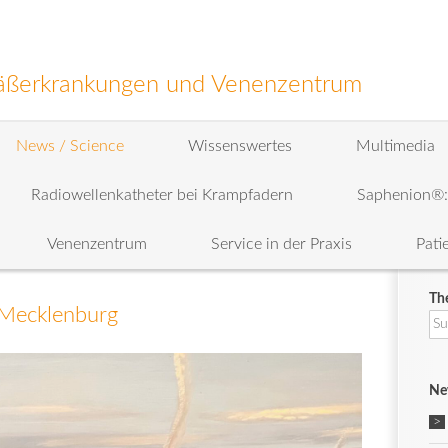
efäßerkrankungen und Venenzentrum
News / Science
Wissenswertes
Multimedia
Radiowellenkatheter bei Krampfadern
Saphenion®
Venenzentrum
Service in der Praxis
Pati
Th
 Mecklenburg
Su
na
Ne