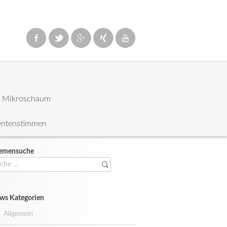
: Mikroschaum
entenstimmen
emensuche
che
ch:
ws Kategorien
Allgemein