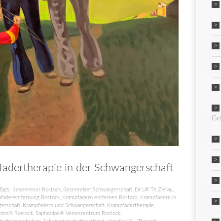
Ge
dertherapie in der Schwangerschaft
Tags:
Besenreiser Rostock
,
Besenreiser Schwangerschaft
,
Dr.Ulf Th.Zierau
,
faderentfernung Rostock
,
Krampfadern entfernen Rostock
,
Krampfadern in
erschaft
,
Krampfadern und Schwangerschaft
,
Krampfadertherapie
,
nion® Rostock
,
Saphenion® Venenzentrum Rostock
,