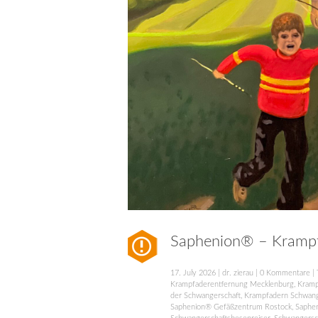
Saphenion® – Krampfa
17. July 2026
|
dr. zierau
|
0 Kommentare
| 
Krampfaderentfernung Mecklenburg
,
Kramp
der Schwangerschaft
,
Krampfadern Schwang
Saphenion® Gefäßzentrum Rostock
,
Saphe