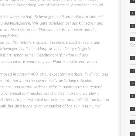
haftskrampfadern
,
Schwangerschaftsvaricosis
,
VenaSeal® - Therapie
,
nkleber Neubrandenburg
,
Venenkleber Schwerin
,
Venenkleber Stralsund
i Schwangerschaft: Schwangerschaftskrampfadern sind bei
 diagnostizieren. Wir unterscheiden bei der klinischen und
 kosmetisch störenden Netzvenen / Besenreiser und die
rampfadern.
age von Krampfadern spielen besondere biochemische und
Ro
Schwangerschaft eine Hauptursache. Die gesteigerte
l führt neben seiner Weichmacherfunktion auf das
uch zu einer Erweiterung von Haut – und Stammvenen
gnosed in around 40% of all expectant mothers. In clinical and
entiate between the cosmetically disturbing reticular
runcal and lateral varicose veins.In addition to the genetic
r biochemical and mechanical changes in pregnancy play a
of the hormone estradiol not only has an emollient function on
alls but also leads to an expansion of the skin and truncal