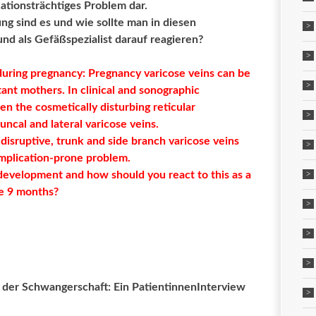
ationsträchtiges Problem dar.
g sind es und wie sollte man in diesen
nd als Gefäßspezialist darauf reagieren?
uring pregnancy: Pregnancy varicose veins can be
ant mothers. In clinical and sonographic
n the cosmetically disturbing reticular
uncal and lateral varicose veins.
 disruptive, trunk and side branch varicose veins
omplication-prone problem.
 development and how should you react to this as a
se 9 months?
der Schwangerschaft: Ein PatientinnenInterview