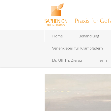
Praxis für G
Zum
Home
Behandlung
Inhalt
wechseln
Venenkleber für Krampfadern
Dr. Ulf Th. Zierau
Team