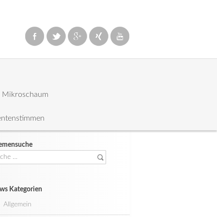
: Mikroschaum
entenstimmen
emensuche
che
ch:
ws Kategorien
Allgemein