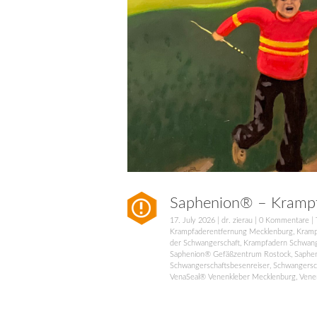
Saphenion® – Krampfa
17. July 2026
|
dr. zierau
|
0 Kommentare
| 
Krampfaderentfernung Mecklenburg
,
Kramp
der Schwangerschaft
,
Krampfadern Schwang
Saphenion® Gefäßzentrum Rostock
,
Saphe
Schwangerschaftsbesenreiser
,
Schwangersc
VenaSeal® Venenkleber Mecklenburg
,
Vene