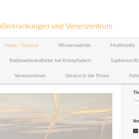
efäßerkrankungen und Venenzentrum
News / Science
Wissenswertes
Multimedia
Radiowellenkatheter bei Krampfadern
Saphenion®
Venenzentrum
Service in der Praxis
Pati
Th
Su
na
Ne