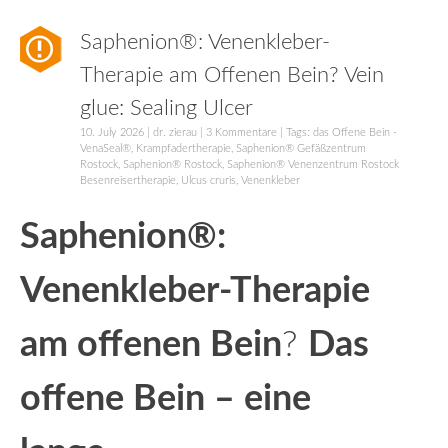
Saphenion®: Venenkleber-
Therapie am Offenen Bein? Vein
glue: Sealing Ulcer
10. July 2026
|
dr. zierau
|
3 Kommentare
| Tags:
das Offene Bein -
VenaSeal®
,
Krampfadertherapie
,
Saphenion® Gefäßzentrum
Rostock
,
Saphenion® Rostock
,
Saphenion® Venenzentrum Rostock
Besenreisertherapie
,
Ulcus cruris
,
Venenkleber
Saphenion®:
Venenkleber-Therapie
am offenen Bein
?
Das
offene Bein – eine