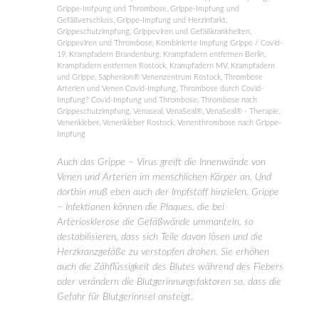
Grippe-Imfpung und Thrombose
,
Grippe-Impfung und
Gefäßverschluss
,
Grippe-Impfung und Herzinfarkt
,
Grippeschutzimpfung
,
Grippeviren und Gefäßkrankheiten
,
Grippeviren und Thrombose
,
Kombinierte Impfung Grippe / Covid-
19
,
Krampfadern Brandenburg
,
Krampfadern entfernen Berlin
,
Krampfadern entfernen Rostock
,
Krampfadern MV
,
Krampfadern
und Grippe
,
Saphenion® Venenzentrum Rostock
,
Thrombose
Arterien und Venen Covid-Impfung
,
Thrombose durch Covid-
Impfung? Covid-Impfung und Thrombose
,
Thrombose nach
Grippeschutzimpfung
,
Venaseal
,
VenaSeal®
,
VenaSeal® - Therapie
,
Venenkleber
,
Venenkleber Rostock
,
Venenthrombose nach Grippe-
Impfung
Auch das Grippe – Virus greift die Innenwände von
Venen und Arterien im menschlichen Körper an. Und
dorthin muß eben auch der Impfstoff hinzielen. Grippe
– Infektionen können die Plaques, die bei
Arteriosklerose die Gefäßwände ummanteln, so
destabilisieren, dass sich Teile davon lösen und die
Herzkranzgefäße zu verstopfen drohen. Sie erhöhen
auch die Zähflüssigkeit des Blutes während des Fiebers
oder verändern die Blutgerinnungsfaktoren so, dass die
Gefahr für Blutgerinnsel ansteigt.