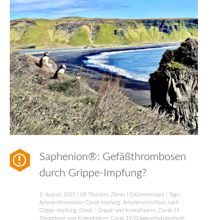
Saphenion®: Gefäßthrombosen
durch Grippe-Impfung?
1. August 2025
|
Ulf Thorsten Zierau
|
0 Kommentare
| Tags:
Arterienthrombose Covid-Impfung
,
Arterienverschluss nach
Grippe-Impfung
,
Covid / Grippe und Krampfadern
,
Covid-19
Thrombose und Krampfadern
,
Covid-19/Grippeschutzimpfung
,