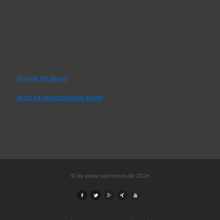
Dr.med. Ulf Zierau
Ärzte für Gefäßchirurgie Berlin
© by www.saphenion.de 2026