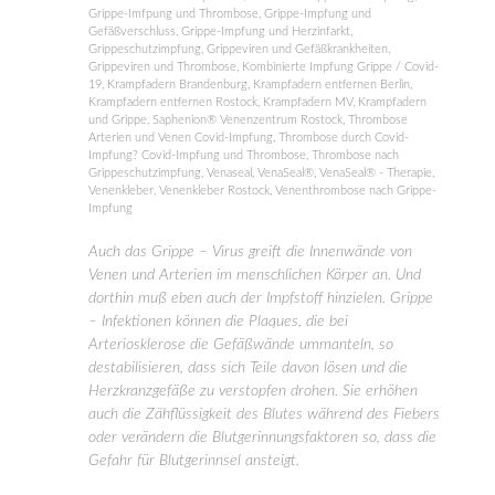
Grippe-Imfpung und Thrombose
,
Grippe-Impfung und
Gefäßverschluss
,
Grippe-Impfung und Herzinfarkt
,
Grippeschutzimpfung
,
Grippeviren und Gefäßkrankheiten
,
Grippeviren und Thrombose
,
Kombinierte Impfung Grippe / Covid-
19
,
Krampfadern Brandenburg
,
Krampfadern entfernen Berlin
,
Krampfadern entfernen Rostock
,
Krampfadern MV
,
Krampfadern
und Grippe
,
Saphenion® Venenzentrum Rostock
,
Thrombose
Arterien und Venen Covid-Impfung
,
Thrombose durch Covid-
Impfung? Covid-Impfung und Thrombose
,
Thrombose nach
Grippeschutzimpfung
,
Venaseal
,
VenaSeal®
,
VenaSeal® - Therapie
,
Venenkleber
,
Venenkleber Rostock
,
Venenthrombose nach Grippe-
Impfung
Auch das Grippe – Virus greift die Innenwände von
Venen und Arterien im menschlichen Körper an. Und
dorthin muß eben auch der Impfstoff hinzielen. Grippe
– Infektionen können die Plaques, die bei
Arteriosklerose die Gefäßwände ummanteln, so
destabilisieren, dass sich Teile davon lösen und die
Herzkranzgefäße zu verstopfen drohen. Sie erhöhen
auch die Zähflüssigkeit des Blutes während des Fiebers
oder verändern die Blutgerinnungsfaktoren so, dass die
Gefahr für Blutgerinnsel ansteigt.