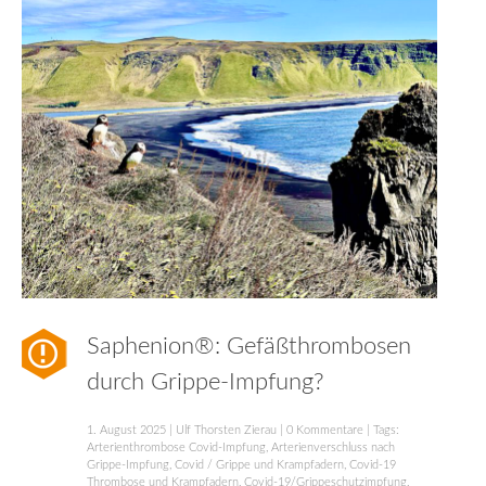
Saphenion®: Gefäßthrombosen
durch Grippe-Impfung?
1. August 2025
|
Ulf Thorsten Zierau
|
0 Kommentare
| Tags:
Arterienthrombose Covid-Impfung
,
Arterienverschluss nach
Grippe-Impfung
,
Covid / Grippe und Krampfadern
,
Covid-19
Thrombose und Krampfadern
,
Covid-19/Grippeschutzimpfung
,