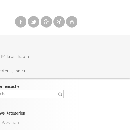
: Mikroschaum
entenstimmen
emensuche
che
ch:
ws Kategorien
Allgemein