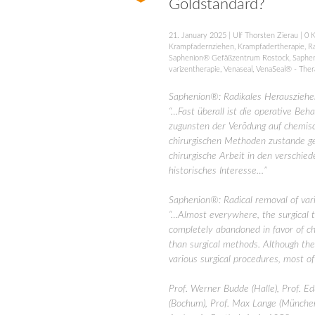
Goldstandard?
21. January 2025
|
Ulf Thorsten Zierau
|
0 
Krampfadernziehen
,
Krampfadertherapie
,
R
Saphenion® Gefäßzentrum Rostock
,
Saphe
varizentherapie
,
Venaseal
,
VenaSeal® - Ther
Saphenion®: Radikales Herausziehe
“…Fast überall ist die operative Be
zugunsten der Verödung auf chemis
chirurgischen Methoden zustande geb
chirurgische Arbeit in den verschie
historisches Interesse…”
Saphenion®: Radical removal of vari
“…Almost everywhere, the surgical 
completely abandoned in favor of ch
than surgical methods. Although ther
various surgical procedures, most of
Prof. Werner Budde (Halle), Prof. Ed
(Bochum), Prof. Max Lange (München)