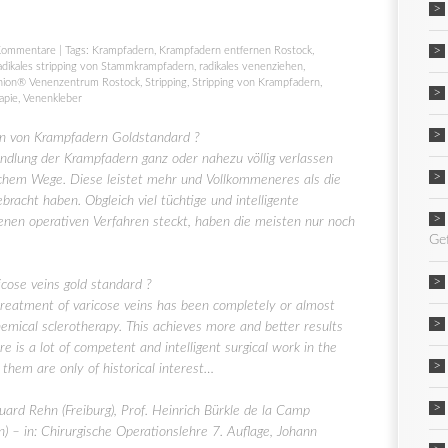
Kommentare
| Tags:
Krampfadern
,
Krampfadern entfernen Rostock
,
adikales stripping von Stammkrampfadern
,
radikales venenziehen
,
nion® Venenzentrum Rostock
,
Stripping
,
Stripping von Krampfadern
,
apie
,
Venenkleber
n von Krampfadern Goldstandard ?
handlung der Krampfadern ganz oder nahezu völlig verlassen
chem Wege. Diese leistet mehr und Vollkommeneres als die
racht haben. Obgleich viel tüchtige und intelligente
denen operativen Verfahren steckt, haben die meisten nur noch
Ge
cose veins gold standard ?
treatment of varicose veins has been completely or almost
emical sclerotherapy. This achieves more and better results
e is a lot of competent and intelligent surgical work in the
 them are only of historical interest…
uard Rehn (Freiburg), Prof. Heinrich Bürkle de la Camp
 – in: Chirurgische Operationslehre 7. Auflage, Johann