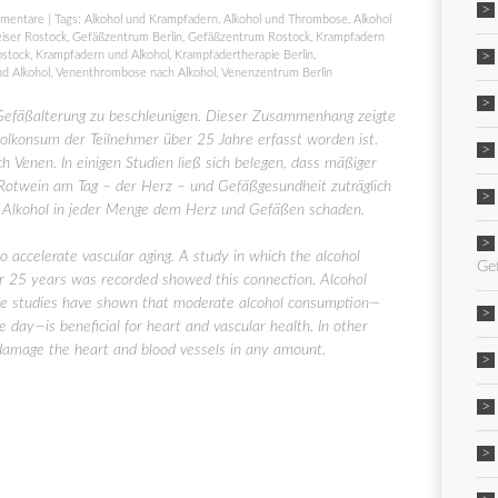
mentare
| Tags:
Alkohol und Krampfadern
,
Alkohol und Thrombose
,
Alkohol
iser Rostock
,
Gefäßzentrum Berlin
,
Gefäßzentrum Rostock
,
Krampfadern
ostock
,
Krampfadern und Alkohol
,
Krampfadertherapie Berlin
,
d Alkohol
,
Venenthrombose nach Alkohol
,
Venenzentrum Berlin
 Gefäßalterung zu beschleunigen. Dieser Zusammenhang zeigte
oholkonsum der Teilnehmer über 25 Jahre erfasst worden ist.
ch Venen. In einigen Studien ließ sich belegen, dass mäßiger
Rotwein am Tag – der Herz – und Gefäßgesundheit zuträglich
oll Alkohol in jeder Menge dem Herz und Gefäßen schaden.
accelerate vascular aging. A study in which the alcohol
Ge
er 25 years was recorded showed this connection. Alcohol
ome studies have shown that moderate alcohol consumption—
he day—is beneficial for heart and vascular health. In other
o damage the heart and blood vessels in any amount.