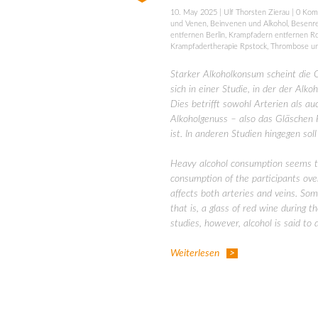
10. May 2025
|
Ulf Thorsten Zierau
|
0 Kom
und Venen
,
Beinvenen und Alkohol
,
Besenre
entfernen Berlin
,
Krampfadern entfernen R
Krampfadertherapie Rpstock
,
Thrombose un
Starker Alkoholkonsum scheint die
sich in einer Studie, in der der Alk
Dies betrifft sowohl Arterien als au
Alkoholgenuss – also das Gläschen 
ist. In anderen Studien hingegen s
Heavy alcohol consumption seems to 
consumption of the participants ov
affects both arteries and veins. S
that is, a glass of red wine during t
studies, however, alcohol is said t
Weiterlesen