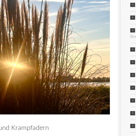
Be
 und Krampfadern