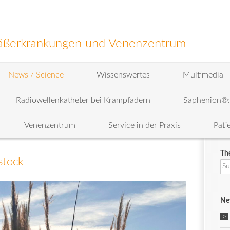
efäßerkrankungen und Venenzentrum
News / Science
Wissenswertes
Multimedia
Radiowellenkatheter bei Krampfadern
Saphenion®
Venenzentrum
Service in der Praxis
Pati
Th
stock
Su
na
Ne