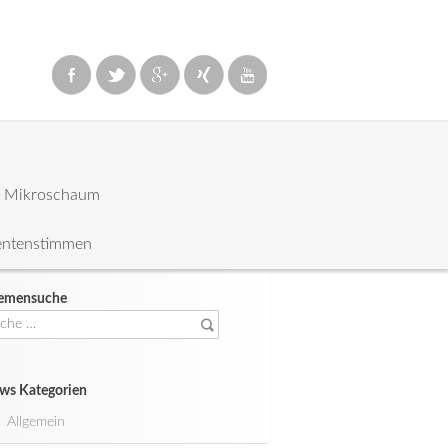
: Mikroschaum
entenstimmen
emensuche
che
ch:
ws Kategorien
Allgemein