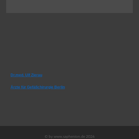
Dr.med. Ulf Zierau
Ärzte für Gefäßchirurgie Berlin
© by www.saphenion.de 2026