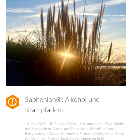
Saphenion®: Alkohol und
Krampfadern
10. May 2025
|
Ulf Thorsten Zierau
|
0 Kommentare
| Tags:
Alkohol
und Krampfadern
,
Alkohol und Thrombose
,
Alkohol und Venen
,
Beinvenen und Alkohol
,
Besenreiser Rostock
,
Gefäßzentrum Berlin
,
Gefäßzentrum Rostock
,
Krampfadern entfernen Berlin
,