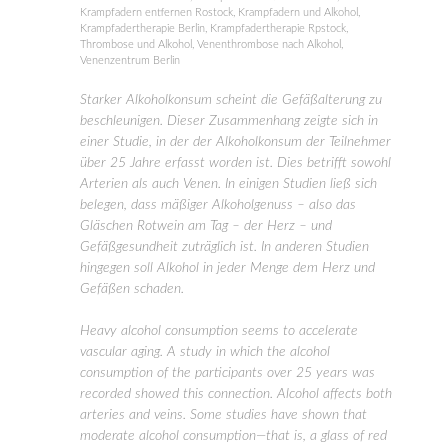
Krampfadern entfernen Rostock
,
Krampfadern und Alkohol
,
Krampfadertherapie Berlin
,
Krampfadertherapie Rpstock
,
Thrombose und Alkohol
,
Venenthrombose nach Alkohol
,
Venenzentrum Berlin
Starker Alkoholkonsum scheint die Gefäßalterung zu
beschleunigen. Dieser Zusammenhang zeigte sich in
einer Studie, in der der Alkoholkonsum der Teilnehmer
über 25 Jahre erfasst worden ist. Dies betrifft sowohl
Arterien als auch Venen. In einigen Studien ließ sich
belegen, dass mäßiger Alkoholgenuss – also das
Gläschen Rotwein am Tag – der Herz – und
Gefäßgesundheit zuträglich ist. In anderen Studien
hingegen soll Alkohol in jeder Menge dem Herz und
Gefäßen schaden.
Heavy alcohol consumption seems to accelerate
vascular aging. A study in which the alcohol
consumption of the participants over 25 years was
recorded showed this connection. Alcohol affects both
arteries and veins. Some studies have shown that
moderate alcohol consumption—that is, a glass of red