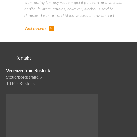
wine during the day—is beneficial for heart and vascular
health. In other studies, however, alcohol is said to
damage the heart and blood vessels in any amount.
Weiterlesen
Kontakt
Venenzentrum Rostock
Steuerbordstraße 9
18147 Rostock