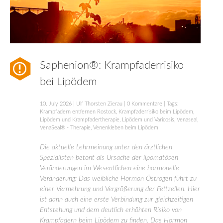
Saphenion®: Krampfaderrisiko
bei Lipödem
10. July 2026
|
Ulf Thorsten Zierau
|
0 Kommentare
| Tags:
Krampfadern entfernen Rostock
,
Krampfaderrisiko beim Lipödem
,
Lipödem und Krampfadertherapie
,
Lipödem und Varicosis
,
Venaseal
,
VenaSeal® - Therapie
,
Venenkleben beim Lipödem
Die aktuelle Lehrmeinung unter den ärztlichen
Spezialisten betont als Ursache der lipomatösen
Veränderungen im Wesentlichen eine hormonelle
Veränderung: Das weibliche Hormon Östrogen führt zu
einer Vermehrung und Vergrößerung der Fettzellen. Hier
ist dann auch eine erste Verbindung zur gleichzeitigen
Entstehung und dem deutlich erhöhten Risiko von
Krampfadern beim Lipödem zu finden. Das Hormon