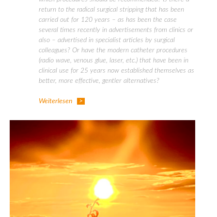
return to the radical surgical stripping that has been
carried out for 120 years – as has been the case
several times recently in advertisements from clinics or
also – advertised in specialist articles by surgical
colleagues? Or have the modern catheter procedures
(radio wave, venous glue, laser, etc.) that have been in
clinical use for 25 years now established themselves as
better, more effective, gentler alternatives?
Weiterlesen