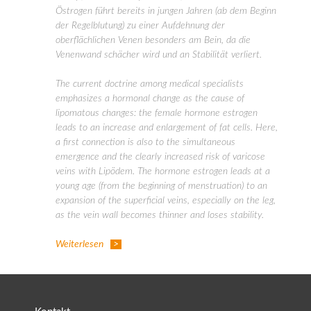
Östrogen führt bereits in jungen Jahren (ab dem Beginn
der Regelblutung) zu einer Aufdehnung der
oberflächlichen Venen besonders am Bein, da die
Venenwand schächer wird und an Stabilität verliert.
The current doctrine among medical specialists
emphasizes a hormonal change as the cause of
lipomatous changes: the female hormone estrogen
leads to an increase and enlargement of fat cells. Here,
a first connection is also to the simultaneous
emergence and the clearly increased risk of varicose
veins with Lipödem. The hormone estrogen leads at a
young age (from the beginning of menstruation) to an
expansion of the superficial veins, especially on the leg,
as the vein wall becomes thinner and loses stability.
Weiterlesen