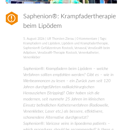
Saphenion®: Krampfadertherapie
beim Lipödem
5. August 2026
|
Ulf Thorsten Zierau
|
0 Kommentare
| Tags:
Krampfadern und Lipödem
,
Lipödem und Krampfadertherapie
,
Saphenion® Gefäßzentrum Rostock
,
Venaseal
,
VenaSeal® beim
Adipösen
,
VenaSeal®-Therapie Rostock
,
Venenkatheter
,
Venenkleber
Saphenion®: Krampfadern beim Lipödem – welche
Verfahren sollten empfohlen werden? Gibt es – wie in
Werbeannoncen zu lesen – ein Zurück zum seit 120
Jahren durchgeführten radikalchirurgischen
Herausziehen (Stripping)? Oder haben sich die
modernen, seit nunmehr 25 Jahren im klinischen
Einsatz befindlichen Katheterverfahren (Radiowelle,
Venenkleber, Laser etc.) als bessere, effektivere,
schonendere Alternative durchgesetzt?
Saphenion®: Varicose veins in lipoedema patients –
which procedures should be recommended? Is there a