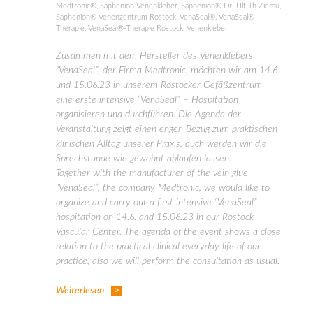
Medtronic®
,
Saphenion Venenkleber
,
Saphenion® Dr. Ulf Th.Zierau
,
Saphenion® Venenzentrum Rostock
,
VenaSeal®
,
VenaSeal® -
Therapie
,
VenaSeal®-Therapie Rostock
,
Venenkleber
Zusammen mit dem Hersteller des Venenklebers
“VenaSeal”, der Firma Medtronic, möchten wir am 14.6.
und 15.06.23 in unserem Rostocker Gefäßzentrum
eine erste intensive “VenaSeal” – Hospitation
organisieren und durchführen. Die Agenda der
Veranstaltung zeigt einen engen Bezug zum praktischen
klinischen Alltag unserer Praxis, auch werden wir die
Sprechstunde wie gewohnt ablaufen lassen.
Together with the manufacturer of the vein glue
“VenaSeal”, the company Medtronic, we would like to
organize and carry out a first intensive “VenaSeal”
hospitation on 14.6. and 15.06.23 in our Rostock
Vascular Center. The agenda of the event shows a close
relation to the practical clinical everyday life of our
practice, also we will perform the consultation as usual.
Weiterlesen