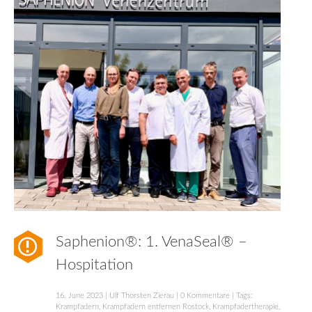
Saphenion®: 1. VenaSeal® –
Hospitation
16. June 2023
|
Ulf Thorsten Zierau
|
0 Kommentare
| Tags:
Krampfadern
,
Krampfadern entfernen Rostock
,
Krampfadertherapie
,