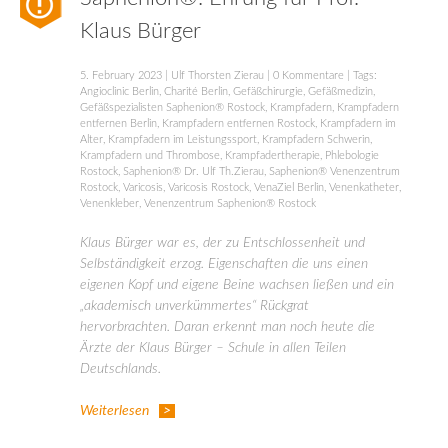
Klaus Bürger
5. February 2023
|
Ulf Thorsten Zierau
|
0 Kommentare
| Tags:
Angioclinic Berlin
,
Charité Berlin
,
Gefäßchirurgie
,
Gefäßmedizin
,
Gefäßspezialisten Saphenion® Rostock
,
Krampfadern
,
Krampfadern
entfernen Berlin
,
Krampfadern entfernen Rostock
,
Krampfadern im
Alter
,
Krampfadern im Leistungssport
,
Krampfadern Schwerin
,
Krampfadern und Thrombose
,
Krampfadertherapie
,
Phlebologie
Rostock
,
Saphenion® Dr. Ulf Th.Zierau
,
Saphenion® Venenzentrum
Rostock
,
Varicosis
,
Varicosis Rostock
,
VenaZiel Berlin
,
Venenkatheter
,
Venenkleber
,
Venenzentrum Saphenion® Rostock
Klaus Bürger war es, der zu Entschlossenheit und
Selbständigkeit erzog. Eigenschaften die uns einen
eigenen Kopf und eigene Beine wachsen ließen und ein
„akademisch unverkümmertes“ Rückgrat
hervorbrachten. Daran erkennt man noch heute die
Ärzte der Klaus Bürger – Schule in allen Teilen
Deutschlands.
Weiterlesen