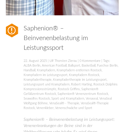
Saphenion® –
Beinvenenbelastung im
Leistungssport
22. August 2025
|
Ulf Thorsten Zierau
|
0 Kommentare
| Tags:
ALBA Berlin
,
American Football
,
Ballsport
,
Basketball
,
Fuechse Berlin
,
Handball
,
Krampfadern
,
Krampfadern entfernen Rostock
,
Krampfadern im Leistungssport
,
Krampfadern Rostock
,
Krampfadertherapie
,
Krampfadertherapie im Leistungssport
,
Leistungssport und Krampfadern
,
Robert Harting
,
Rostock Dolphins
Kompressionsstrümpfe
,
Rostock Griffins
,
Saphenion®
Gefäßzentrum Rostock
,
Saphenion® Venenzentrum Rostock
,
Seawolfes Rostock
,
Sport und Krampfadern
,
Venaseal
,
VenaSeal
Wolfgang Böhme
,
VenaSeal® - Therapie
,
VenaSeal®-Therapie
Rostock
,
Venenkleber
,
Venenschwäche und Sport
Saphenion® – Beinvenenbelastung im Leistungssport:
Venenerkrankungen der Beine sind in der
Weltbevölkerung sehr häufig. Es wird davon