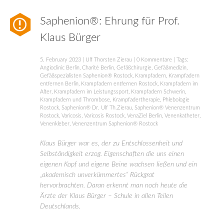
Saphenion®: Ehrung für Prof.
Klaus Bürger
5. February 2023
|
Ulf Thorsten Zierau
|
0 Kommentare
| Tags:
Angioclinic Berlin
,
Charité Berlin
,
Gefäßchirurgie
,
Gefäßmedizin
,
Gefäßspezialisten Saphenion® Rostock
,
Krampfadern
,
Krampfadern
entfernen Berlin
,
Krampfadern entfernen Rostock
,
Krampfadern im
Alter
,
Krampfadern im Leistungssport
,
Krampfadern Schwerin
,
Krampfadern und Thrombose
,
Krampfadertherapie
,
Phlebologie
Rostock
,
Saphenion® Dr. Ulf Th.Zierau
,
Saphenion® Venenzentrum
Rostock
,
Varicosis
,
Varicosis Rostock
,
VenaZiel Berlin
,
Venenkatheter
,
Venenkleber
,
Venenzentrum Saphenion® Rostock
Klaus Bürger war es, der zu Entschlossenheit und
Selbständigkeit erzog. Eigenschaften die uns einen
eigenen Kopf und eigene Beine wachsen ließen und ein
„akademisch unverkümmertes“ Rückgrat
hervorbrachten. Daran erkennt man noch heute die
Ärzte der Klaus Bürger – Schule in allen Teilen
Deutschlands.