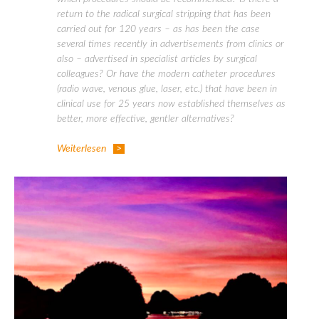
return to the radical surgical stripping that has been
carried out for 120 years – as has been the case
several times recently in advertisements from clinics or
also – advertised in specialist articles by surgical
colleagues? Or have the modern catheter procedures
(radio wave, venous glue, laser, etc.) that have been in
clinical use for 25 years now established themselves as
better, more effective, gentler alternatives?
Weiterlesen