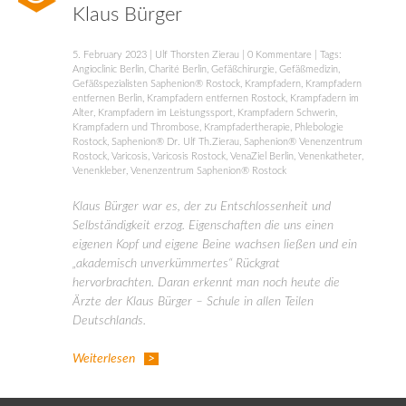
Klaus Bürger
5. February 2023
|
Ulf Thorsten Zierau
|
0 Kommentare
| Tags:
Angioclinic Berlin
,
Charité Berlin
,
Gefäßchirurgie
,
Gefäßmedizin
,
Gefäßspezialisten Saphenion® Rostock
,
Krampfadern
,
Krampfadern
entfernen Berlin
,
Krampfadern entfernen Rostock
,
Krampfadern im
Alter
,
Krampfadern im Leistungssport
,
Krampfadern Schwerin
,
Krampfadern und Thrombose
,
Krampfadertherapie
,
Phlebologie
Rostock
,
Saphenion® Dr. Ulf Th.Zierau
,
Saphenion® Venenzentrum
Rostock
,
Varicosis
,
Varicosis Rostock
,
VenaZiel Berlin
,
Venenkatheter
,
Venenkleber
,
Venenzentrum Saphenion® Rostock
Klaus Bürger war es, der zu Entschlossenheit und
Selbständigkeit erzog. Eigenschaften die uns einen
eigenen Kopf und eigene Beine wachsen ließen und ein
„akademisch unverkümmertes“ Rückgrat
hervorbrachten. Daran erkennt man noch heute die
Ärzte der Klaus Bürger – Schule in allen Teilen
Deutschlands.
Weiterlesen