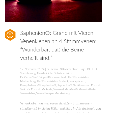
Saphenion®: Grand mit Vieren –
Venenkleben an 4 Stammvenen:
“Wunderbar, daß die Beine
verheilt sind!”
17. November 2024
|
dr. zierau
|
0 Kommentare
| Tags:
DEBEKA-
Versicherung
,
Ganzheitliche Gefäßmedizin -
Dr.Zierau/Prof.Bürger/Kirstinwiedfeldt
,
Gefäßspezialisten
Mecklenburg
,
Gefäßspezialisten Rostock
,
Krampfadern
,
Krampfadern MV
,
saphenion®
,
Saphenion® Gefäßzentrum Rostock
,
Varicosis Rostock
,
Varikosis
,
Venaseal
,
VenaSeal®
,
Venenkatheter
,
Venenkleber
,
Venentherapie Mecklenburg
Venenkleben an mehreren defekten Stammvenen
simultan ist in vielen Fällen möglich. In Abhängigkeit von