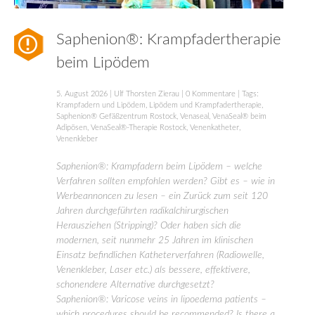
Saphenion®: Krampfadertherapie
beim Lipödem
5. August 2026
|
Ulf Thorsten Zierau
|
0 Kommentare
| Tags:
Krampfadern und Lipödem
,
Lipödem und Krampfadertherapie
,
Saphenion® Gefäßzentrum Rostock
,
Venaseal
,
VenaSeal® beim
Adipösen
,
VenaSeal®-Therapie Rostock
,
Venenkatheter
,
Venenkleber
Saphenion®: Krampfadern beim Lipödem – welche
Verfahren sollten empfohlen werden? Gibt es – wie in
Werbeannoncen zu lesen – ein Zurück zum seit 120
Jahren durchgeführten radikalchirurgischen
Herausziehen (Stripping)? Oder haben sich die
modernen, seit nunmehr 25 Jahren im klinischen
Einsatz befindlichen Katheterverfahren (Radiowelle,
Venenkleber, Laser etc.) als bessere, effektivere,
schonendere Alternative durchgesetzt?
Saphenion®: Varicose veins in lipoedema patients –
which procedures should be recommended? Is there a