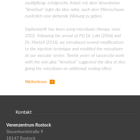
zwölfjährige erfolgreiche Arbeit mit dem Venenkleber
“VenaSeal” legte die Idee nahe, auch dem Mikroschaum
zusätzlich eine klebende Wirkung zu geben.
Saphenion® has been using microfoam therapy since
2002. Following the arrival of PD Dr. Lahl (2006) and
Dr. Martell (2016), we introduced several modifications
to the injection technique and modified the microfoam
at our vascular center. Twelve years of successful work
with the vein glue “VenaSeal” suggested the idea of also
giving the microfoam an additional sealing effect.
Weiterlesen
Kontakt
Venenzentrum Rostock
Steuerbordstraße 9
18147 Rostock