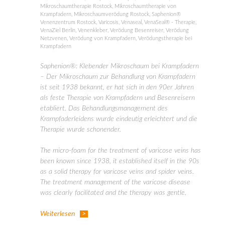
Mikroschaumtherapie Rostock
,
Mikroschaumtherapie von
Krampfadern
,
Mikroschaumverödung Rostock
,
Saphenion®
Venenzentrum Rostock
,
Varicosis
,
Venaseal
,
VenaSeal® - Therapie
,
VenaZiel Berlin
,
Venenkleber
,
Verödung Besenreiser
,
Verödung
Netzvenen
,
Verödung von Krampfadern
,
Verödungstherapie bei
Krampfadern
Saphenion®: Klebender Mikroschaum bei Krampfadern
– Der Mikroschaum zur Behandlung von Krampfadern
ist seit 1938 bekannt, er hat sich in den 90er Jahren
als feste Therapie von Krampfadern und Besenreisern
etabliert. Das Behandlungsmanagement des
Krampfaderleidens wurde eindeutig erleichtert und die
Therapie wurde schonender.
The micro-foam for the treatment of varicose veins has
been known since 1938, it established itself in the 90s
as a solid therapy for varicose veins and spider veins.
The treatment management of the varicose disease
was clearly facilitated and the therapy was gentle.
Weiterlesen