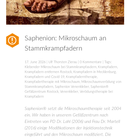
Saphenion: Mikroschaum an
Stammkrampfadern
17. June 2026
|
Ulf Thorsten Zierau
|
0 Kommentare
| Tags:
Klebender Mikroschaum bei Stammkrampfasdern
,
Krampfadern
,
Krampfadern entfernen Rostock
,
Krampfadern in Mecklenburg
,
Krampfadern und Covid-19
,
Krampfaderntherapie
,
Krampfadertherapie mit Mikroschaum
,
Mikroschaumverödung von
Stammkrampfadern
,
Saphenion Venenkleber
,
Saphenion®
Gefäßzentrum Rostock
,
Venenkleber
,
Verödungstherapie bei
Krampfadern
Saphenion® setzt die Mikroschaumtherapie seit 2004
ein. Wir haben in unserem Gefäßzentrum nach
Eintreten von PD Dr. Lahl (2006) und Frau Dr. Martell
(2016) einige Modifikationen der Injektionstechnik
eingeführt und den Mikroschaum modifiziert. Die