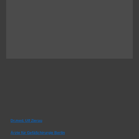
Dr.med. Ulf Zierau
Ärzte für Gefäßchirurgie Berlin