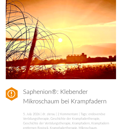
Saphenion®: Klebender
Mikroschaum bei Krampfadern
5. July 2026
|
dr. zierau
|
2 Kommentare
| Tags:
endovenöse
Verödungstherapie
,
Geschichte der Krampfadertherapie
,
Geschichte der Verödungstherapie
,
Krampfadern
,
Krampfadern
entfernen Rostock
,
Krampfadertherapie
,
Mikroschaum
,