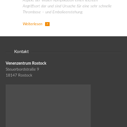
Aspekt der viralen Komplikation einen leichten
Angriffsort dar und sind Ursache für eine sehr schnelle
Thrombose – und Embolieenstehung.
Weiterlesen
Kontakt
Venenzentrum Rostock
Steuerbordstraße 9
18147 Rostock