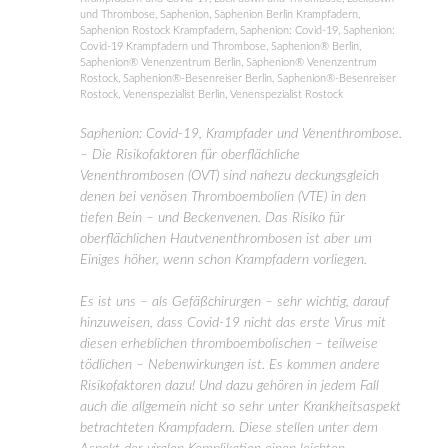
und Thrombose
,
Saphenion
,
Saphenion Berlin Krampfadern
,
Saphenion Rostock Krampfadern
,
Saphenion: Covid-19
,
Saphenion:
Covid-19 Krampfadern und Thrombose
,
Saphenion® Berlin
,
Saphenion® Venenzentrum Berlin
,
Saphenion® Venenzentrum
Rostock
,
Saphenion®-Besenreiser Berlin
,
Saphenion®-Besenreiser
Rostock
,
Venenspezialist Berlin
,
Venenspezialist Rostock
Saphenion: Covid-19, Krampfader und Venenthrombose.
– Die Risikofaktoren für oberflächliche
Venenthrombosen (OVT) sind nahezu deckungsgleich
denen bei venösen Thromboembolien (VTE) in den
tiefen Bein – und Beckenvenen. Das Risiko für
oberflächlichen Hautvenenthrombosen ist aber um
Einiges höher, wenn schon Krampfadern vorliegen.
Es ist uns – als Gefäßchirurgen – sehr wichtig, darauf
hinzuweisen, dass Covid-19 nicht das erste Virus mit
diesen erheblichen thromboembolischen – teilweise
tödlichen – Nebenwirkungen ist. Es kommen andere
Risikofaktoren dazu! Und dazu gehören in jedem Fall
auch die allgemein nicht so sehr unter Krankheitsaspekt
betrachteten Krampfadern. Diese stellen unter dem