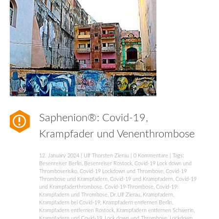
Saphenion®: Covid-19,
Krampfader und Venenthrombose
12. January 2024
|
Ulf Thorsten Zierau
|
0 Kommentare
| Tags:
Besenreiser Berlin
,
Besenreiser Rostock
,
Covid-19 Lock down und
Thromboserisiko
,
Covid-19 Lockdown und Thrombose
,
Covid-19
Thrombose und Krampfadern
,
Covid-19 und Krampfadern
,
Covid-19
und Krampfaderthrombose
,
Covid-19-Thrombose
,
Covid-19:
Krampfadern und Thrombose
,
Dr.Ulf Zierau
,
Krampfadern
,
Krampfadern bei Covid-19
,
Krampfadern entfernen Berlin
,
Krampfadern entfernen Rostock
,
Krampfadern entfernen Schwerin
,
Krampfadern und Covid-19
,
Lock down und Thrombose
,
Lockdown