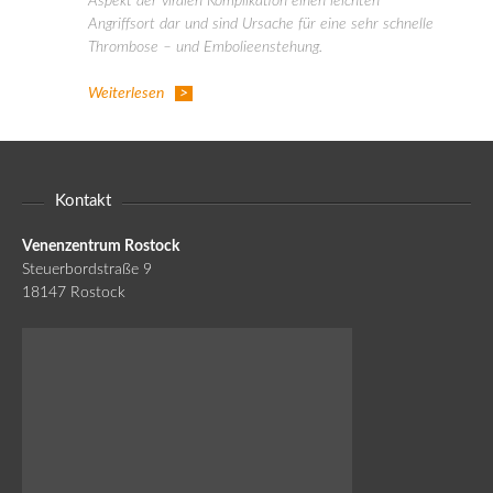
Aspekt der viralen Komplikation einen leichten
Angriffsort dar und sind Ursache für eine sehr schnelle
Thrombose – und Embolieenstehung.
Weiterlesen
Kontakt
Venenzentrum Rostock
Steuerbordstraße 9
18147 Rostock