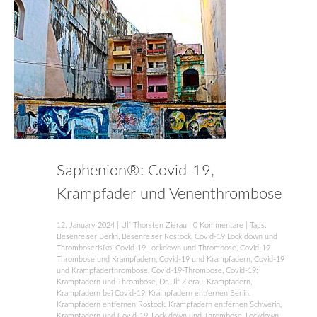
Saphenion®: Covid-19,
Krampfader und Venenthrombose
12. January 2024
|
Ulf Thorsten Zierau
|
0 Kommentare
| Tags:
Besenreiser Berlin
,
Besenreiser Rostock
,
Covid-19 Lock down und
Thromboserisiko
,
Covid-19 Lockdown und Thrombose
,
Covid-19
Thrombose und Krampfadern
,
Covid-19 und Krampfadern
,
Covid-19
und Krampfaderthrombose
,
Covid-19-Thrombose
,
Covid-19:
Krampfadern und Thrombose
,
Dr.Ulf Zierau
,
Krampfadern
,
Krampfadern bei Covid-19
,
Krampfadern entfernen Berlin
,
Krampfadern entfernen Rostock
,
Krampfadern entfernen Schwerin
,
Krampfadern und Covid-19
,
Lock down und Thrombose
,
Lockdown