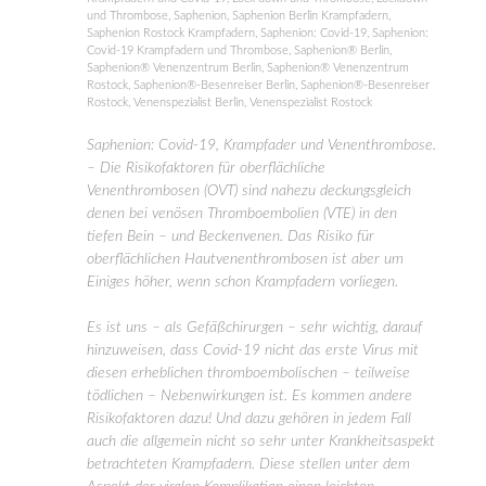
und Thrombose
,
Saphenion
,
Saphenion Berlin Krampfadern
,
Saphenion Rostock Krampfadern
,
Saphenion: Covid-19
,
Saphenion:
Covid-19 Krampfadern und Thrombose
,
Saphenion® Berlin
,
Saphenion® Venenzentrum Berlin
,
Saphenion® Venenzentrum
Rostock
,
Saphenion®-Besenreiser Berlin
,
Saphenion®-Besenreiser
Rostock
,
Venenspezialist Berlin
,
Venenspezialist Rostock
Saphenion: Covid-19, Krampfader und Venenthrombose.
– Die Risikofaktoren für oberflächliche
Venenthrombosen (OVT) sind nahezu deckungsgleich
denen bei venösen Thromboembolien (VTE) in den
tiefen Bein – und Beckenvenen. Das Risiko für
oberflächlichen Hautvenenthrombosen ist aber um
Einiges höher, wenn schon Krampfadern vorliegen.
Es ist uns – als Gefäßchirurgen – sehr wichtig, darauf
hinzuweisen, dass Covid-19 nicht das erste Virus mit
diesen erheblichen thromboembolischen – teilweise
tödlichen – Nebenwirkungen ist. Es kommen andere
Risikofaktoren dazu! Und dazu gehören in jedem Fall
auch die allgemein nicht so sehr unter Krankheitsaspekt
betrachteten Krampfadern. Diese stellen unter dem