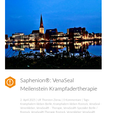
Saphenion®: VenaSeal
Meilenstein Krampfadertherapie
2. April 2025
|
Ulf Thorsten Zierau
|
0 Kommentare
| Tags:
Krampfadern kleben Berlin
,
Krampfadern kleben Rostock
,
VenaSeal -
Venenkleber
,
VenaSeal® - Therapie
,
VenaSeal®-Spezialist Berlin /
Rostock
,
VenaSeal®-Therapie Rostock
,
Venenkleber VenaSeal®