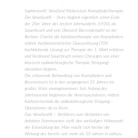
Saphenion®: VenaSeal Meilenstein Krampfadertherapie:
Die VenaSeal® – Story beginnt eigentlich schon Ende
der 20er Jahre des letzten Jahrhunderts (1930), als
Sauerbruch und sein Oberarzt Bierendempfel an der
Berliner Charitè die Injektionstherapie von Krampfadern
mittels hochkonzentrierter Glucoselösung (70%
hochklebende Lösung) zur Therapie der 1. Wahl erklären
und Ferdinand Sauerbruch seinen Chirurgen von einer
klassisch radikalchirurgische Therapie (Stripping)
abzuraten begann.
Die schonende Behandlung von Krampfadern und
Besenreisern ist in den vergangenen 25 Jahren ein
großes Stück vorangekommen. Seit Anfang des
Jahrtausends begannen die Venenspezialisten, mittels
Kathetertechnik die radikalchirurgische Stripping –
Operationen ab zu lösen.
Das VenaSeal® – Verfahren zum Verkleben von
defekten Stammvenen stellt den vorläufigen Höhepunkt
der Entwicklung dar. Man macht sich hierbei die
Wirkung des bereits seit mehr als 50 Jahren in nahezu