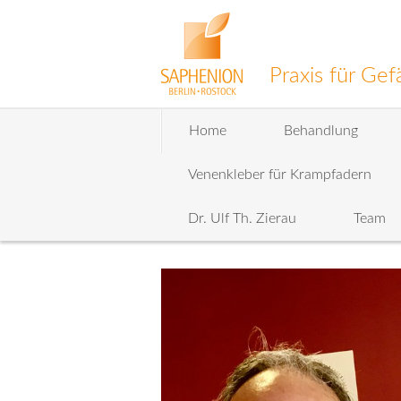
Praxis für G
Zum
Home
Behandlung
Inhalt
wechseln
Venenkleber für Krampfadern
Dr. Ulf Th. Zierau
Team