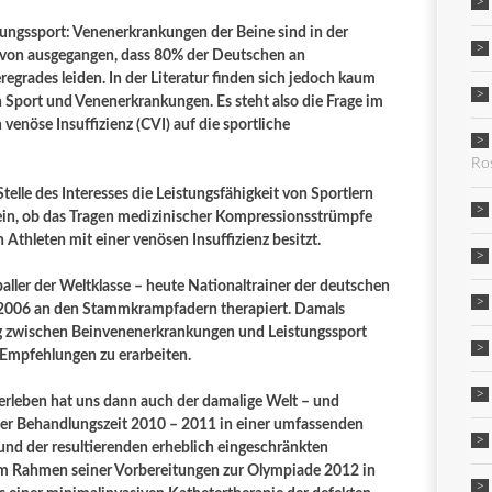
ngssport: Venenerkrankungen der Beine sind in der
davon ausgegangen, dass 80% der Deutschen an
regrades leiden
. In der Literatur finden sich jedoch kaum
port und Venenerkrankungen. Es steht also die Frage im
enöse Insuffizienz (CVI) auf die sportliche
Ro
Stelle des Interesses die Leistungsfähigkeit von Sportlern
sein, ob das Tragen medizinischer Kompressionsstrümpfe
n Athleten mit einer venösen Insuffizienz besitzt.
ller der Weltklasse – heute Nationaltrainer der deutschen
 2006 an den Stammkrampfadern therapiert. Damals
 zwischen Beinvenenerkrankungen und Leistungssport
Empfehlungen zu erarbeiten.
lerleben hat uns dann auch der damalige Welt – und
er Behandlungszeit 2010 – 2011 in einer umfassenden
und der resultierenden erheblich eingeschränkten
im Rahmen seiner Vorbereitungen zur Olympiade 2012 in