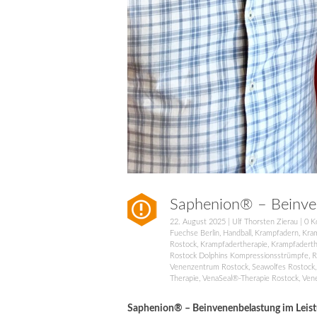
Saphenion® – Beinven
22. August 2025
|
Ulf Thorsten Zierau
|
0 K
Fuechse Berlin
,
Handball
,
Krampfadern
,
Kra
Rostock
,
Krampfadertherapie
,
Krampfaderth
Rostock Dolphins Kompressionsstrümpfe
,
R
Venenzentrum Rostock
,
Seawolfes Rostock
Therapie
,
VenaSeal®-Therapie Rostock
,
Ven
Saphenion® – Beinvenenbelastung im Leist