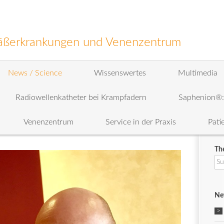
efäßerkrankungen und Venenzentrum
News / Science
Wissenswertes
Multimedia
Radiowellenkatheter bei Krampfadern
Saphenion®
Venenzentrum
Service in der Praxis
Pati
Th
Su
na
Ne