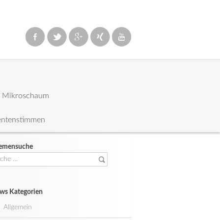
: Mikroschaum
entenstimmen
emensuche
che
ch:
ws Kategorien
Allgemein