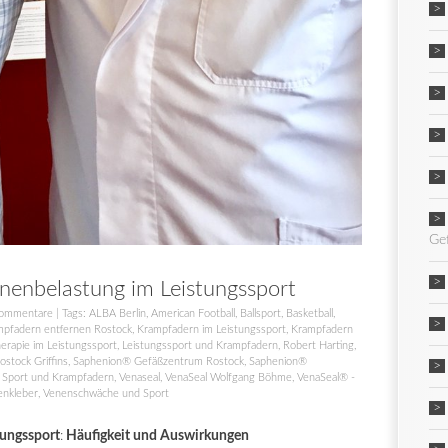
Ge
enbelastung im Leistungssport
ommentare
| Tags:
ALBA Berlin
,
American Football
,
Ballsport
,
Basketball
,
mpfadern entfernen Rostock
,
Krampfadern im Leistungssport
,
Krampfadern
erapie im Leistungssport
,
Leistungssport und Krampfadern
,
Robert Harting
,
ostock Griffins
,
Saphenion® Gefäßzentrum Rostock
,
Saphenion®
,
Sport und Krampfadern
,
Venaseal
,
VenaSeal Wolfgang Böhme
,
VenaSeal® -
enkleber
,
Venenschwäche und Sport
ungssport
:
Häufigkeit und Auswirkungen