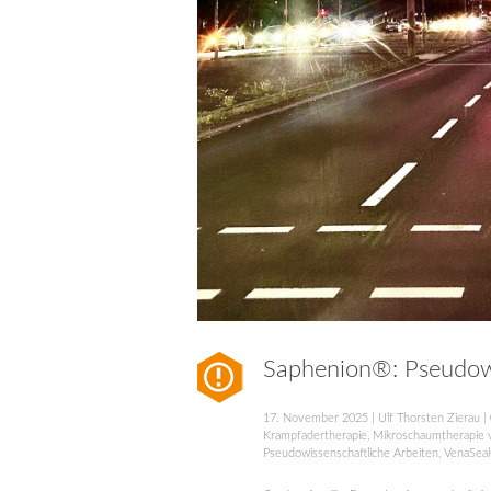
Saphenion®: Pseudowi
17. November 2025
|
Ulf Thorsten Zierau
|
Krampfadertherapie
,
Mikroschaumtherapie 
Pseudowissenschaftliche Arbeiten
,
VenaSea