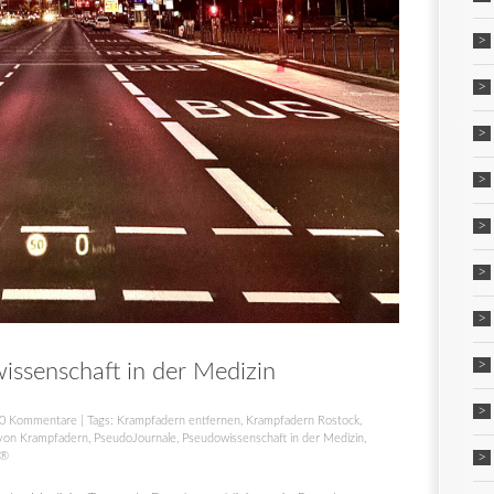
ssenschaft in der Medizin
0 Kommentare
| Tags:
Krampfadern entfernen
,
Krampfadern Rostock
,
von Krampfadern
,
PseudoJournale
,
Pseudowissenschaft in der Medizin
,
l®