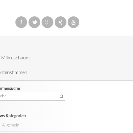
: Mikroschaum
entenstimmen
emensuche
che
ch:
ws Kategorien
Allgemein