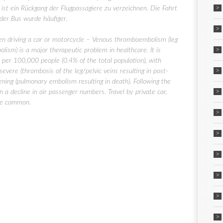
 ist ein Rückgang der Flugpassagiere zu verzeichnen. Die Fahrt
der Bus wurde häufiger.
n driving a car or motorcycle – Venous thromboembolism (leg
ism) is a major therapeutic problem in healthcare. It is
per 100,000 people (0.4% of the total population), with
severe (thrombosis of the leg/pelvic veins resulting in post-
ening (pulmonary embolism resulting in death). Following the
 decline in air passenger numbers. Travel by private car,
re common.