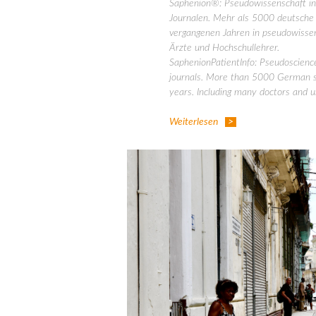
Saphenion®: Pseudowissenschaft in 
Journalen. Mehr als 5000 deutsche 
vergangenen Jahren in pseudowissens
Ärzte und Hochschullehrer.
SaphenionPatientInfo: Pseudoscience
journals. More than 5000 German sci
years. Including many doctors and un
Weiterlesen