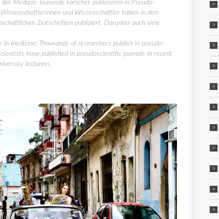
der Medizin: Tausende Forscher publizieren in Pseudo-
Wissenschaftlerinnen und Wissenschaftler haben in den
chaftlichen Zeitschriften publiziert. Darunter auch viele
 in medicine: Thousands of researchers publish in pseudo-
entists have published in pseudoscientific journals in recent
iversity lecturers.