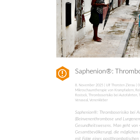
Saphenion®: Thrombos
8. November 2025
|
Ulf Thorsten Zierau
|
0
Mikroschaumtherapie von Krampfadern
,
Re
Rostock
,
Thromboserisiko bei Autofahrten
,
Venaseal
,
Venenkleber
Saphenion®: Thromboserisiko bei A
(Beinvenenthrombose und Lungenembo
Gesundheitswesens. Man geht von 
Gesamtbevölkerung), die möglichen
mit Folge eines postthrombotischen