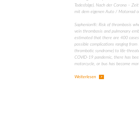
Todesfolge). Nach der Corona – Zeit
mit dem eigenen Auto / Motorrad o
Saphenion®: Risk of thrombosis whe
vein thrombosis and pulmonary embol
estimated that there are 400 cases 
possible complications ranging from 
thrombotic syndrome) to life-threat
COVID-19 pandemic, there has been a
motorcycle, or bus has become mo
Weiterlesen