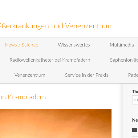
efäßerkrankungen und Venenzentrum
News / Science
Wissenswertes
Multimedia
Radiowellenkatheter bei Krampfadern
Saphenion®
Venenzentrum
Service in der Praxis
Pati
Th
von Krampfadern
Su
na
Ne