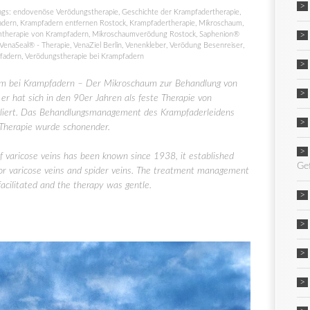
ags:
endovenöse Verödungstherapie
,
Geschichte der Krampfadertherapie
,
adern
,
Krampfadern entfernen Rostock
,
Krampfadertherapie
,
Mikroschaum
,
therapie von Krampfadern
,
Mikroschaumverödung Rostock
,
Saphenion®
VenaSeal® - Therapie
,
VenaZiel Berlin
,
Venenkleber
,
Verödung Besenreiser
,
fadern
,
Verödungstherapie bei Krampfadern
m bei Krampfadern – Der Mikroschaum zur Behandlung von
er hat sich in den 90er Jahren als feste Therapie von
liert. Das Behandlungsmanagement des Krampfaderleidens
 Therapie wurde schonender.
 varicose veins has been known since 1938, it established
Ge
y for varicose veins and spider veins. The treatment management
facilitated and the therapy was gentle.