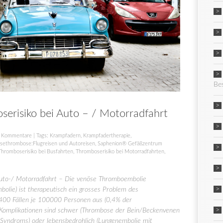
Be
erisiko bei Auto – / Motorradfahrt
 Kommentare
| Tags:
Krampfadern
,
Krampfadertherapie
,
isethrombose:Flugreisen und Autoreisen
,
Saphenion® Gefäßzentrum
Thromboserisiko bei Busfahrten
,
Thromboserisiko bei Motorradfahrten
,
uto-/ Motorradfahrt – Die venöse Thromboembolie
lie) ist therapeutisch ein grosses Problem des
400 Fällen je 100000 Personen aus (0,4% der
 Komplikationen sind schwer (Thrombose der Bein/Beckenvenen
 Syndroms) oder lebensbedrohlich (Lungenembolie mit