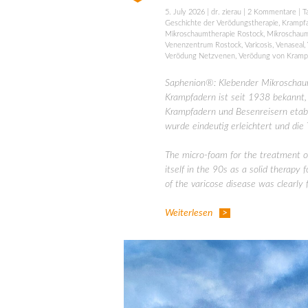
5. July 2026
|
dr. zierau
|
2 Kommentare
| T
Geschichte der Verödungstherapie
,
Krampf
Mikroschaumtherapie Rostock
,
Mikroschaum
Venenzentrum Rostock
,
Varicosis
,
Venaseal
,
Verödung Netzvenen
,
Verödung von Kramp
Saphenion®: Klebender Mikroschau
Krampfadern ist seit 1938 bekannt, 
Krampfadern und Besenreisern etab
wurde eindeutig erleichtert und die
The micro-foam for the treatment of
itself in the 90s as a solid therap
of the varicose disease was clearly 
Weiterlesen