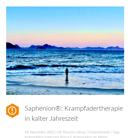
Saphenion®: Krampfadertherapie
in kalter Jahreszeit
18. November 2025
|
Ulf Thorsten Zierau
|
0 Kommentare
| Tags:
Krampfadern entfernen Rostock
,
Krampfadern im Winter
,