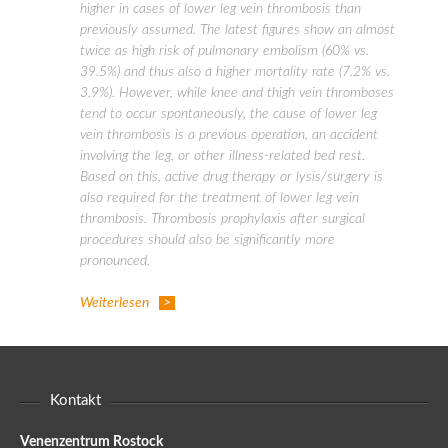
higher in cases of lower leg vein thrombosis than
previously assumed. The latest figures show an almost
twice as high risk of pulmonary embolism (60% vs.
39.5%) and thus also a higher mortality rate (7.2% vs.
3.9%). However, while knee and thigh vein thromboses
tend to occur spontaneously, the cause of lower leg
vein thrombosis is a previous operation, an accident
involving the leg, or other illness-related bed rest.
Based on this, active drug therapy or lysis/surgery is
also required for the treatment of lower leg vein
thrombosis. Thrombosis prophylaxis after surgical
procedures should also be significantly more
pronounced.
Weiterlesen
Kontakt
Venenzentrum Rostock