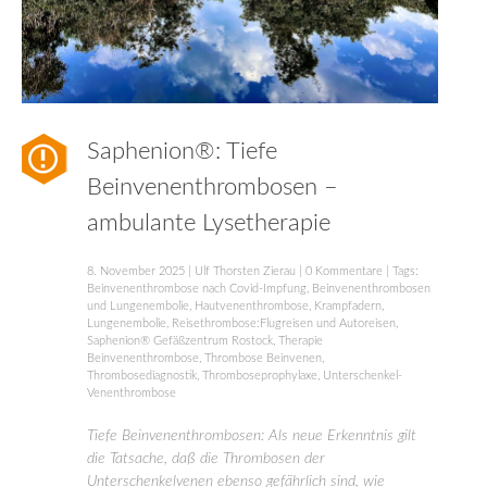
Saphenion®: Tiefe
Beinvenenthrombosen –
ambulante Lysetherapie
8. November 2025
|
Ulf Thorsten Zierau
|
0 Kommentare
| Tags:
Beinvenenthrombose nach Covid-Impfung
,
Beinvenenthrombosen
und Lungenembolie
,
Hautvenenthrombose
,
Krampfadern
,
Lungenembolie
,
Reisethrombose:Flugreisen und Autoreisen
,
Saphenion® Gefäßzentrum Rostock
,
Therapie
Beinvenenthrombose
,
Thrombose Beinvenen
,
Thrombosediagnostik
,
Thromboseprophylaxe
,
Unterschenkel-
Venenthrombose
Tiefe Beinvenenthrombosen: Als neue Erkenntnis gilt
die Tatsache, daß die Thrombosen der
Unterschenkelvenen ebenso gefährlich sind, wie