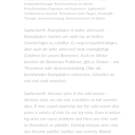
Krampfadertherapie
,
Reisethrombose im Winter
,
Reisethrombose:Flugreisen und Autoreisen
,
Saphenion®
Gefäßzentrum Rostock
,
Thrombosen beim Fliegen
,
VenaSeal® -
Therapie
,
Venenentzündung
,
Venenschmerzen im Winter
Saphenion®: Krampfadern in kalter Jahreszeit –
Krampfadern machen uns nicht nur an heißen
Sommertagen zu schaffen. Es mag erstaunlich klingen,
aber auch die kalte Jahreszeit birgt mannigfaltige
Gefahren für unsere Beinvenen. Auch im Winter
bereiten die Beinvenen Probleme, gibt es Risiken – wie
Thrombose oder Venenentzündung. Oder die
bestehenden Krampfadern schmerzen, schwellen an
und sind stark erweitert.
Saphenion®: Varicose veins in the cold season –
Varicose veins are not only a problem on hot summer
days. It may sound surprising, but the cold season also
poses a variety of risks for our leg veins. Even in winter,
leg veins can cause problems and there are risks such
as thrombosis or phlebitis. Existing varicose veins may
also become painful, swollen, and severely dilated.