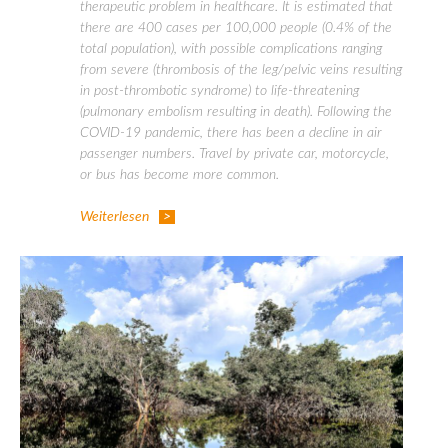
therapeutic problem in healthcare. It is estimated that
there are 400 cases per 100,000 people (0.4% of the
total population), with possible complications ranging
from severe (thrombosis of the leg/pelvic veins resulting
in post-thrombotic syndrome) to life-threatening
(pulmonary embolism resulting in death). Following the
COVID-19 pandemic, there has been a decline in air
passenger numbers. Travel by private car, motorcycle,
or bus has become more common.
Weiterlesen