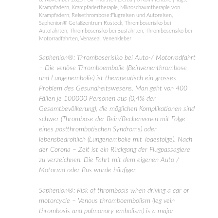
Krampfadern
,
Krampfadertherapie
,
Mikroschaumtherapie von
Krampfadern
,
Reisethrombose:Flugreisen und Autoreisen
,
Saphenion® Gefäßzentrum Rostock
,
Thromboserisiko bei
Autofahrten
,
Thromboserisiko bei Busfahrten
,
Thromboserisiko bei
Motorradfahrten
,
Venaseal
,
Venenkleber
Saphenion®: Thromboserisiko bei Auto-/ Motorradfahrt
– Die venöse Thromboembolie (Beinvenenthrombose
und Lungenembolie) ist therapeutisch ein grosses
Problem des Gesundheitswesens. Man geht von 400
Fällen je 100000 Personen aus (0,4% der
Gesamtbevölkerung), die möglichen Komplikationen sind
schwer (Thrombose der Bein/Beckenvenen mit Folge
eines postthrombotischen Syndroms) oder
lebensbedrohlich (Lungenembolie mit Todesfolge). Nach
der Corona – Zeit ist ein Rückgang der Flugpassagiere
zu verzeichnen. Die Fahrt mit dem eigenen Auto /
Motorrad oder Bus wurde häufiger.
Saphenion®: Risk of thrombosis when driving a car or
motorcycle – Venous thromboembolism (leg vein
thrombosis and pulmonary embolism) is a major