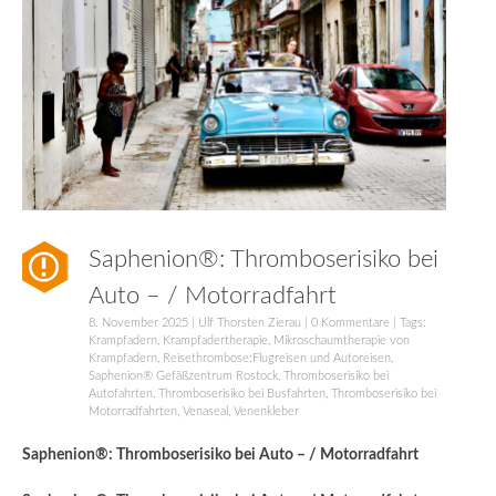
Saphenion®: Thromboserisiko bei
Auto – / Motorradfahrt
8. November 2025
|
Ulf Thorsten Zierau
|
0 Kommentare
| Tags:
Krampfadern
,
Krampfadertherapie
,
Mikroschaumtherapie von
Krampfadern
,
Reisethrombose:Flugreisen und Autoreisen
,
Saphenion® Gefäßzentrum Rostock
,
Thromboserisiko bei
Autofahrten
,
Thromboserisiko bei Busfahrten
,
Thromboserisiko bei
Motorradfahrten
,
Venaseal
,
Venenkleber
Saphenion®: Thromboserisiko bei Auto – / Motorradfahrt