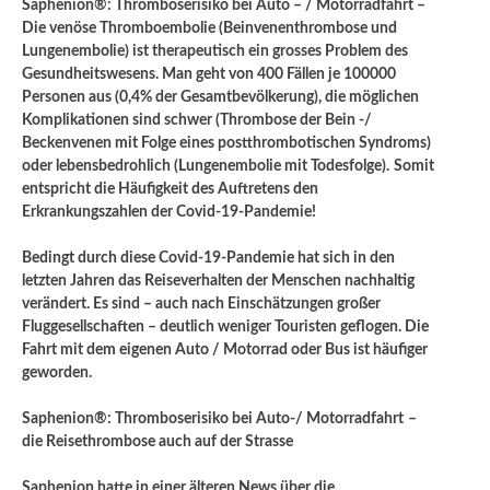
Saphenion®: Thromboserisiko bei Auto – / Motorradfahrt –
Die venöse Thromboembolie (Beinvenenthrombose und
Lungenembolie) ist therapeutisch ein grosses Problem des
Gesundheitswesens. Man geht von 400 Fällen je 100000
Personen aus (0,4% der Gesamtbevölkerung), die möglichen
Komplikationen sind schwer (Thrombose der Bein -/
Beckenvenen mit Folge eines postthrombotischen Syndroms)
oder lebensbedrohlich (Lungenembolie mit Todesfolge).
Somit
entspricht die Häufigkeit des Auftretens den
Erkrankungszahlen der Covid-19-Pandemie!
Bedingt durch diese Covid-19-Pandemie hat sich in den
letzten Jahren das Reiseverhalten der Menschen nachhaltig
verändert. Es sind – auch nach Einschätzungen großer
Fluggesellschaften – deutlich weniger Touristen geflogen. Die
Fahrt mit dem eigenen Auto / Motorrad oder Bus ist häufiger
geworden.
Saphenion®: Thromboserisiko bei Auto-/ Motorradfahrt
–
die Reisethrombose auch auf der Strasse
Saphenion hatte in einer älteren News über die