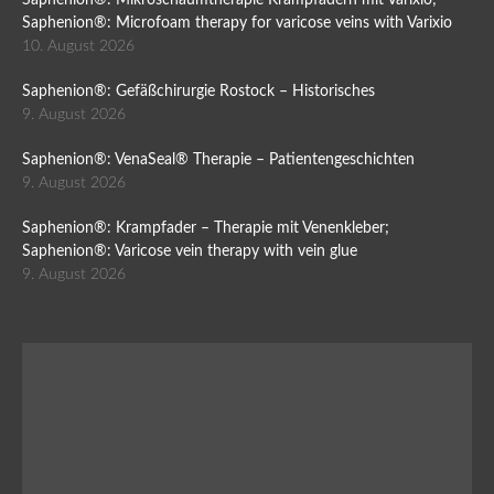
Saphenion®: Mikroschaumtherapie Krampfadern mit Varixio;
Saphenion®: Microfoam therapy for varicose veins with Varixio
10. August 2026
Saphenion®: Gefäßchirurgie Rostock – Historisches
9. August 2026
Saphenion®: VenaSeal® Therapie – Patientengeschichten
9. August 2026
Saphenion®: Krampfader – Therapie mit Venenkleber;
Saphenion®: Varicose vein therapy with vein glue
9. August 2026