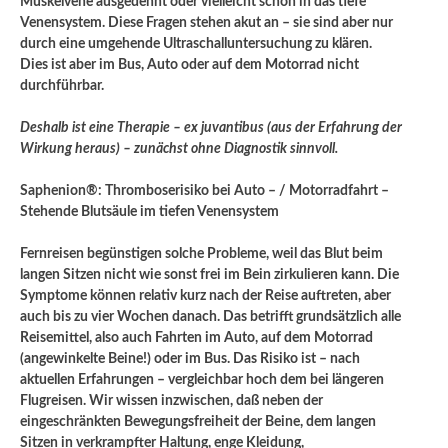
Muskelvene ausgedehnt oder vielleicht schon in das tiefe
Venensystem. Diese Fragen stehen akut an – sie sind aber nur
durch eine umgehende Ultraschalluntersuchung zu klären.
Dies ist aber im Bus, Auto oder auf dem Motorrad nicht
durchführbar.
Deshalb ist eine Therapie – ex juvantibus (aus der Erfahrung der
Wirkung heraus) – zunächst ohne Diagnostik sinnvoll.
Saphenion®: Thromboserisiko bei Auto – / Motorradfahrt –
Stehende Blutsäule im tiefen Venensystem
Fernreisen begünstigen solche Probleme, weil das Blut beim
langen Sitzen nicht wie sonst frei im Bein zirkulieren kann. Die
Symptome können relativ kurz nach der Reise auftreten, aber
auch bis zu vier Wochen danach. Das betrifft grundsätzlich alle
Reisemittel, also auch Fahrten im Auto, auf dem Motorrad
(angewinkelte Beine!) oder im Bus. Das Risiko ist – nach
aktuellen Erfahrungen – vergleichbar hoch dem bei längeren
Flugreisen. Wir wissen inzwischen, daß neben der
eingeschränkten Bewegungsfreiheit der Beine, dem langen
Sitzen in verkrampfter Haltung, enge Kleidung,