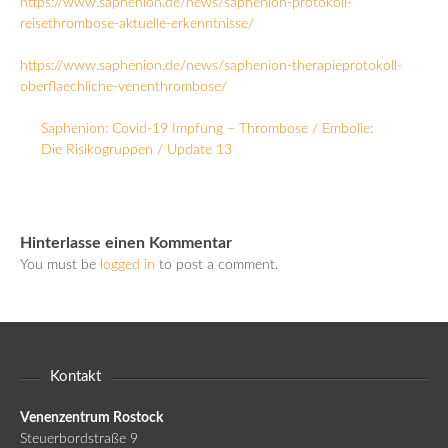
https://www.saphenion.de/news/saphenion-protokoll-
reisethrombose-aktuelle-erkenntnisse/
https://www.saphenion.de/news/saphenion-therapieprotokoll-
oberflaechliche-venenthrombose/
Saphenion: Covid-19 Impfung – Thrombose / Embolie:
Die Risikogruppen / Update 13
Hinterlasse einen Kommentar
You must be
logged in
to post a comment.
Kontakt
Venenzentrum Rostock
Steuerbordstraße 9