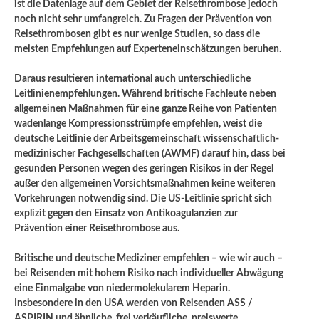
ist die Datenlage auf dem Gebiet der Reisethrombose jedoch
noch nicht sehr umfangreich. Zu Fragen der Prävention von
Reise­thrombosen gibt es nur wenige Stu­dien, so dass die
meisten Empfehlungen auf Experteneinschätzungen beruhen.
Da­raus resultieren international auch unterschiedliche
Leitlinienempfehlungen. Während britische Fachleute neben
allgemeinen Maßnahmen für eine ganze Reihe von Patienten
wadenlange Kompressionsstrümpfe empfehlen, weist die
deutsche Leitlinie der Arbeitsgemeinschaft wissenschaftlich-
medizinischer Fachgesellschaften (AWMF) darauf hin, dass bei
gesunden Personen wegen des geringen Risikos in der Regel
außer den allgemeinen Vorsichtsmaßnahmen keine weiteren
Vorkehrungen notwendig sind. Die US-Leit­linie spricht sich
explizit gegen den Einsatz von Anti­koagulanzien zur
Prävention einer Reisethrombose aus.
Britische und deutsche Mediziner empfehlen – wie wir auch –
bei Reisenden mit hohem Risiko nach individueller Abwägung
eine Einmalgabe von niedermolekularem Heparin.
Insbesondere in den USA werden von Reisenden ASS /
ASPIRIN und ähnliche, frei verkäufliche, preiswerte