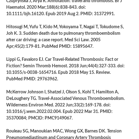
Czuprynska J, Arya R. Annotation: travel and thrombosis. Br J
Haematol. 2020 Mar;188(6):838-843. doi:
10.1111/bjh.16120. Epub 2019 Aug 2. PMID: 31372991.
Hitosugi M, Yufu T, Kido M, Yokoyama T, Nagai T, Tokudome S,
Joh K. 3. Sudden death due to pulmonary thromboembolism
after car driving: a case report. Med Sci Law. 2005
Apr;45(2):179-81. PubMed PMID: 15895647.
Lippi G, Favaloro EJ. Car Travel-Related Thrombosis: Fact or
Fiction? Semin Thromb Hemost. 2018 Jun;44(4):327-333. doi:
10.1055/s-0038-1654716. Epub 2018 May 15. Review.
PubMed PMID: 29763962.
McKerrow Johnson I, Shatzel J, Olson S, Kohl T, Hamilton A,
DeLoughery TG. Travel-Associated Venous Thromboembolism.
Wilderness Environ Med. 2022 Jun;33(2):169-178. doi:
10.1016/j.wem.2022.02.004. Epub 2022 Mar 31. PMID:
35370084; PMCID: PMC9149067.
Rouleau SG, Manoukian MAC, Wong GX, Barnes DK. Tension
Pneumomediastinum and Coronary Artery Thrombosis