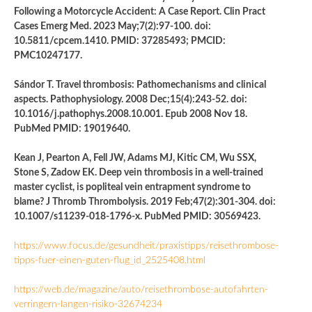
Following a Motorcycle Accident: A Case Report. Clin Pract
Cases Emerg Med. 2023 May;7(2):97-100. doi:
10.5811/cpcem.1410. PMID: 37285493; PMCID:
PMC10247177.
Sándor T. Travel thrombosis: Pathomechanisms and clinical
aspects. Pathophysiology. 2008 Dec;15(4):243-52. doi:
10.1016/j.pathophys.2008.10.001. Epub 2008 Nov 18.
PubMed PMID: 19019640.
Kean J, Pearton A, Fell JW, Adams MJ, Kitic CM, Wu SSX,
Stone S, Zadow EK. Deep vein thrombosis in a well-trained
master cyclist, is popliteal vein entrapment syndrome to
blame? J Thromb Thrombolysis. 2019 Feb;47(2):301-304. doi:
10.1007/s11239-018-1796-x. PubMed PMID: 30569423.
https://www.focus.de/gesundheit/praxistipps/reisethrombose-
tipps-fuer-einen-guten-flug_id_2525408.html
https://web.de/magazine/auto/reisethrombose-autofahrten-
verringern-langen-risiko-32674234