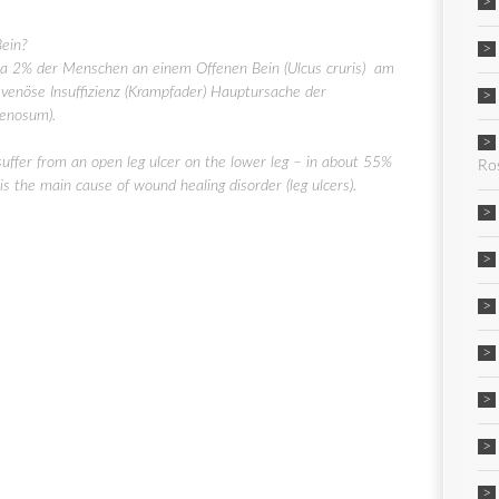
Bein?
wa 2% der Menschen an einem Offenen Bein (Ulcus cruris) am
 venöse Insuffizienz (Krampfader) Hauptursache der
venosum).
suffer from an open leg ulcer on the lower leg – in about 55%
Ro
 is the main cause of wound healing disorder (leg ulcers).