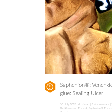
Saphenion®: Venenkle
glue: Sealing Ulcer
10. July 2026
|
dr. zierau
|
3 Kommentare
| 
Gefäßzentrum Rostock
,
Saphenion® Rosto