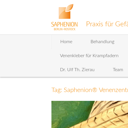
Praxis für G
Zum
Home
Behandlung
Inhalt
wechseln
Venenkleber für Krampfadern
Dr. Ulf Th. Zierau
Team
Tag: Saphenion® Venenzentr