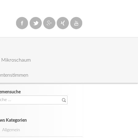
: Mikroschaum
entenstimmen
emensuche
che
ch:
ws Kategorien
Allgemein