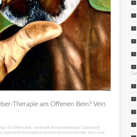
Ge
ber-Therapie am Offenen Bein? Vein
Tags:
das Offene Bein - VenaSeal®
,
Krampfadertherapie
,
Saphenion®
ck
,
Saphenion® Venenzentrum Rostock Besenreisertherapie
,
Ulcus cruris
,