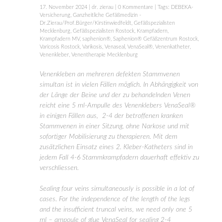
17. November 2024
|
dr. zierau
|
0 Kommentare
| Tags:
DEBEKA-
Versicherung
,
Ganzheitliche Gefäßmedizin -
Dr.Zierau/Prof.Bürger/Kirstinwiedfeldt
,
Gefäßspezialisten
Mecklenburg
,
Gefäßspezialisten Rostock
,
Krampfadern
,
Krampfadern MV
,
saphenion®
,
Saphenion® Gefäßzentrum Rostock
,
Varicosis Rostock
,
Varikosis
,
Venaseal
,
VenaSeal®
,
Venenkatheter
,
Venenkleber
,
Venentherapie Mecklenburg
Venenkleben an mehreren defekten Stammvenen
simultan ist in vielen Fällen möglich. In Abhängigkeit von
der Länge der Beine und der zu behandelnden Venen
reicht eine 5 ml-Ampulle des Venenklebers VenaSeal®
in einigen Fällen aus, 2-4 der betroffenen kranken
Stammvenen in einer Sitzung, ohne Narkose und mit
sofortiger Mobilisierung zu therapieren. Mit dem
zusätzlichen Einsatz eines 2. Kleber-Katheters sind in
jedem Fall 4-6 Stammkrampfadern dauerhaft effektiv zu
verschliessen.
Sealing four veins simultaneously is possible in a lot of
cases. For the independence of the length of the legs
and the insufficient truncal veins, we need only one 5
ml – ampoule of glue VenaSeal for sealing 2-4