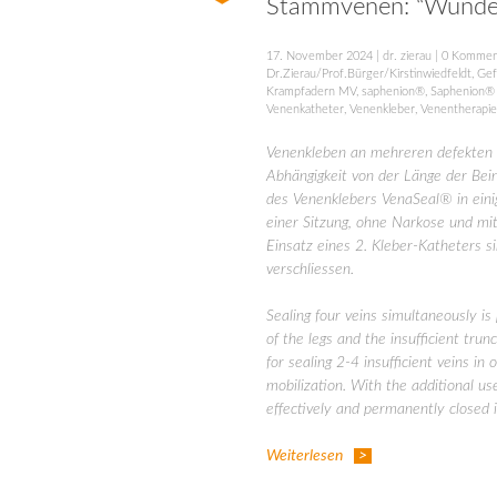
Stammvenen: “Wunderba
17. November 2024
|
dr. zierau
|
0 Kommen
Dr.Zierau/Prof.Bürger/Kirstinwiedfeldt
,
Gef
Krampfadern MV
,
saphenion®
,
Saphenion®
Venenkatheter
,
Venenkleber
,
Venentherapi
Venenkleben an mehreren defekten S
Abhängigkeit von der Länge der Bei
des Venenklebers VenaSeal® in eini
einer Sitzung, ohne Narkose und mit
Einsatz eines 2. Kleber-Katheters s
verschliessen.
Sealing four veins simultaneously is 
of the legs and the insufficient tru
for sealing 2-4 insufficient veins i
mobilization. With the additional us
effectively and permanently closed 
Weiterlesen