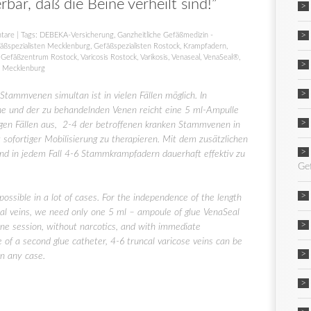
r, daß die Beine verheilt sind!”
tare
| Tags:
DEBEKA-Versicherung
,
Ganzheitliche Gefäßmedizin -
äßspezialisten Mecklenburg
,
Gefäßspezialisten Rostock
,
Krampfadern
,
 Gefäßzentrum Rostock
,
Varicosis Rostock
,
Varikosis
,
Venaseal
,
VenaSeal®
,
e Mecklenburg
tammvenen simultan ist in vielen Fällen möglich. In
ne und der zu behandelnden Venen reicht eine 5 ml-Ampulle
gen Fällen aus, 2-4 der betroffenen kranken Stammvenen in
 sofortiger Mobilisierung zu therapieren. Mit dem zusätzlichen
ind in jedem Fall 4-6 Stammkrampfadern dauerhaft effektiv zu
Ge
possible in a lot of cases. For the independence of the length
ncal veins, we need only one 5 ml – ampoule of glue VenaSeal
n one session, without narcotics, and with immediate
e of a second glue catheter, 4-6 truncal varicose veins can be
in any case.