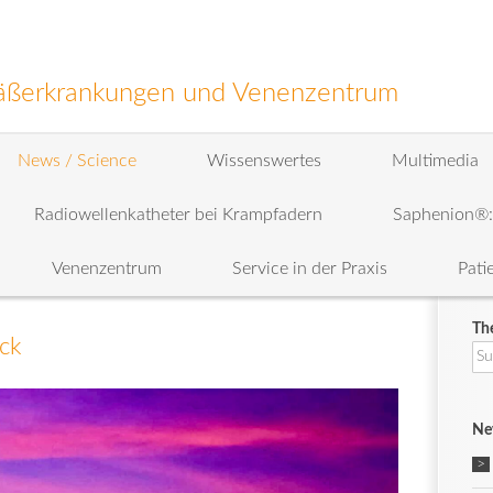
efäßerkrankungen und Venenzentrum
News / Science
Wissenswertes
Multimedia
Radiowellenkatheter bei Krampfadern
Saphenion®
Venenzentrum
Service in der Praxis
Pati
Th
ck
Su
na
Ne