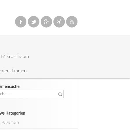
: Mikroschaum
entenstimmen
emensuche
che
ch:
ws Kategorien
Allgemein