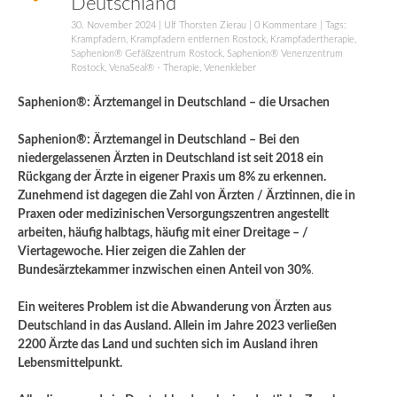
Deutschland
30. November 2024
|
Ulf Thorsten Zierau
|
0 Kommentare
| Tags:
Krampfadern
,
Krampfadern entfernen Rostock
,
Krampfadertherapie
,
Saphenion® Gefäßzentrum Rostock
,
Saphenion® Venenzentrum
Rostock
,
VenaSeal® - Therapie
,
Venenkleber
Saphenion®: Ärztemangel in Deutschland – die Ursachen
Saphenion®: Ärztemangel in Deutschland – Bei den
niedergelassenen Ärzten in Deutschland ist seit 2018 ein
Rückgang der Ärzte in eigener Praxis um 8% zu erkennen.
Zunehmend ist dagegen die Zahl von Ärzten / Ärztinnen, die in
Praxen oder medizinischen Versorgungszentren angestellt
arbeiten, häufig halbtags, häufig mit einer Dreitage – /
Viertagewoche. Hier zeigen die Zahlen der
Bundesärztekammer inzwischen einen Anteil von 30%
.
Ein weiteres Problem ist die Abwanderung von Ärzten aus
Deutschland in das Ausland. Allein im Jahre 2023 verließen
2200 Ärzte das Land und suchten sich im Ausland ihren
Lebensmittelpunkt.