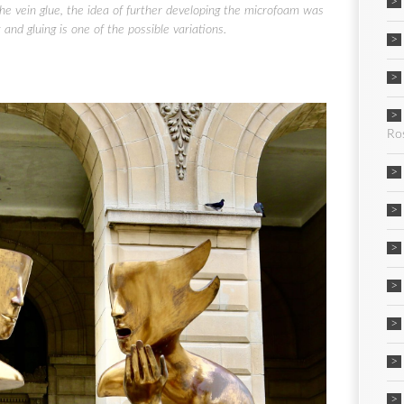
the vein glue, the idea of further developing the microfoam was
and gluing is one of the possible variations.
Ro