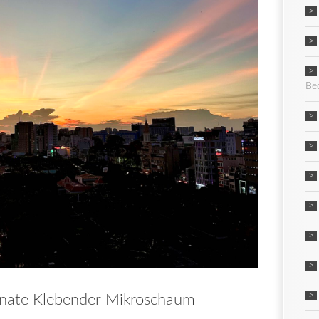
Be
nate Klebender Mikroschaum