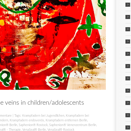
 veins in children/adolescents
mentare
| Tags:
Krampfadern bei Jugendlichen
,
Krampfadern bei
indern
,
Krampfadern endovenös
,
Krampfadern entfernen Berlin
,
nion® Berlin
,
Saphenion® Rostock
,
Saphenion® Venenzentrum Berlin
,
al® - Therapie
,
VenaSeal® Berlin
,
VenaSeal® Rostock