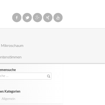
: Mikroschaum
entenstimmen
emensuche
che
ch:
ws Kategorien
Allgemein