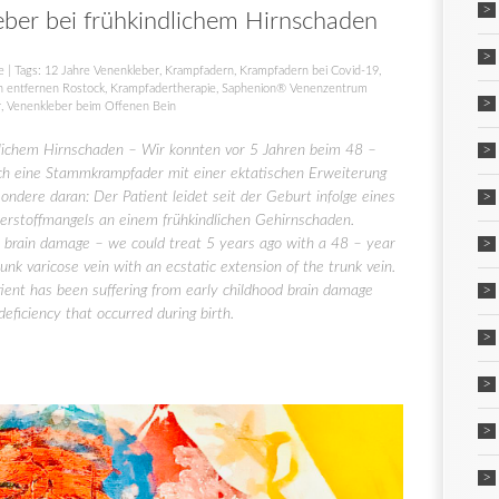
ber bei frühkindlichem Hirnschaden
e
| Tags:
12 Jahre Venenkleber
,
Krampfadern
,
Krampfadern bei Covid-19
,
 entfernen Rostock
,
Krampfadertherapie
,
Saphenion® Venenzentrum
r
,
Venenkleber beim Offenen Bein
dlichem Hirnschaden – Wir konnten vor 5 Jahren beim 48 –
ich eine Stammkrampfader mit einer ektatischen Erweiterung
dere daran: Der Patient leidet seit der Geburt infolge eines
erstoffmangels an einem frühkindlichen Gehirnschaden.
ld brain damage – we could treat 5 years ago with a 48 – year
unk varicose vein with an ecstatic extension of the trunk vein.
atient has been suffering from early childhood brain damage
deficiency that occurred during birth.