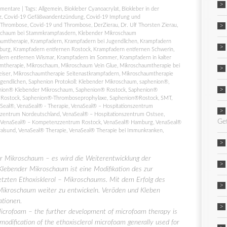
mentare
| Tags:
Allgemein
,
Biokleber Cyanoacrylat
,
Biokleber in der
z
,
Covid-19 Gefäßwandentzündung
,
Covid-19 Impfung und
 Thrombose
,
Covid-19 und Thrombose
,
DerZierau
,
Dr. Ulf Thorsten Zierau
,
schaum bei Stammkrampfasdern
,
Klebender Mikroschaum
aumtherapie
,
Krampfadern
,
Krampfadern bei Jugendlichen
,
Krampfadern
burg
,
Krampfadern entfernen Rostock
,
Krampfadern entfernen Schwerin
,
ern entfernen Wismar
,
Krampfadern im Sommer
,
Krampfadern in kalter
mtherapie
,
Mikroschaum
,
Mikroschaum Vein Glue
,
Mikroschaumtherapie bei
eiser
,
Mikroschaumtherapie Seitenastkrampfadern
,
Mikroschaumtherapie
gendlichen
,
Saphenion Protokoll: Klebender Mikroschaum
,
saphenion®
,
nion® Klebender Mikroschaum
,
Saphenion® Rostock
,
Saphenion®
 Rostock
,
Saphenion®-Thromboseprophylaxe
,
Saphenion®Rostock
,
SMT
,
Seal®
,
VenaSeal® - Therapie
,
VenaSeal® – Hospitationszentrum
szentrum Nordeutschland
,
VenaSeal® – Hospitationszentrum Ostsee
,
Ge
VenaSeal® – Kompetenzzentrum Rostock
,
VenaSeal® Hamburg
,
VenaSeal®
ralsund
,
VenaSeal® Therapie
,
VenaSeal® Therapie bei Immunkranken
,
 Mikroschaum – es wird die Weiterentwicklung der
lebender Mikroschaum ist eine Modifikation des zur
etzten Ethoxisklerol – Mikroschaums. Mit dem Erfolg des
 Mikroschaum weiter zu entwickeln. Veröden und Kleben
ationen.
crofoam – the further development of microfoam therapy is
modification of the ethoxisclerol microfoam generally used for