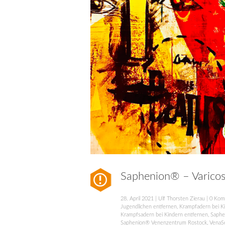
Saphenion® – Varicose
28. April 2021
|
Ulf Thorsten Zierau
|
0 Kom
Jugendlichen entfernen
,
Krampfadern bei K
Krampfsadern bei Kindern entfernen
,
Saphe
Saphenion® Venenzentrum Rostock
,
VenaSe