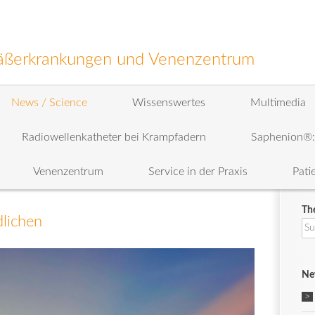
efäßerkrankungen und Venenzentrum
News / Science
Wissenswertes
Multimedia
Radiowellenkatheter bei Krampfadern
Saphenion®
Venenzentrum
Service in der Praxis
Pati
Th
dlichen
Su
na
Ne