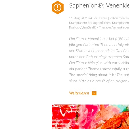
Saphenion®: Venenkle
11. August 2024
|
dr. zierau
|
2 Kommentar
Krampfadern bei Jugendlichen
,
Krampfadern
Rostock
,
VenaSeal® - Therapie
,
Venenklebe
DerZierau: Venenkleber bei frühkin
jährigen Patienten Thomas erfolgre
der Stammvene behandeln. Das Beson
unter der Geburt eingetretenen Sau
DerZierau: Vein glue with early chi
old patient Thomas successfully a tr
The special thing about it is: The p
since birth as a result of an oxygen 
Weiterlesen