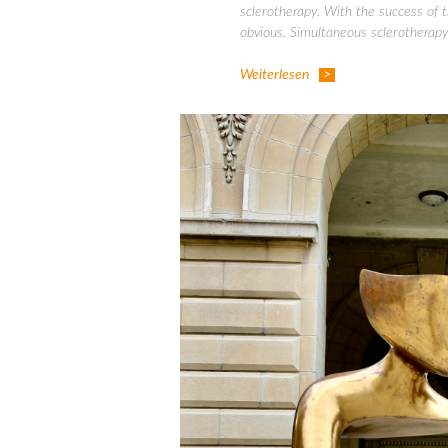
sclerotherapy. With the success of 
obvious. Simultaneous sclerotherapy 
Weiterlesen