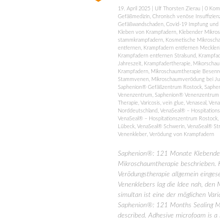
19. April 2025
|
Ulf Thorsten Zierau
|
0 Kom
Gefäßmedizin
,
Chronisch venöse Insuffizien
Gefäßwandschaden
,
Covid-19 Impfung und
Kleben von Krampfadern
,
Klebender Mikro
stammkrampfadern
,
Kosmetische Mikrosch
entfernen
,
Krampfadern entfernen Mecklen
Krampfadern entfernen Stralsund
,
Krampfad
Jahreszeit
,
Krampfadertherapie
,
Mikorschau
Krampfadern
,
Mikroschaumtherapie Besenr
Stammvenen
,
Mikroschaumverödung bei Ju
Saphenion® Gefäßzentrum Rostock
,
Saphe
Venenzentrum
,
Saphenion® Venenzentrum
Therapie
,
Varicosis
,
vein glue
,
Venaseal
,
Vena
Norddeutschland
,
VenaSeal® – Hospitation
VenaSeal® – Hospitationszentrum Rostock
,
Lübeck
,
VenaSeal® Schwerin
,
VenaSeal® St
Venenkleber
,
Verödung von Krampfadern
Saphenion®: 121 Monate Klebender
Mikroschaumtherapie beschrieben. K
Verödungstherapie allgemein einges
Venenklebers lag die Idee nah, den
simultan ist eine der möglichen Vari
Saphenion®: 121 Months Sealing Mi
described. Adhesive microfoam is a 