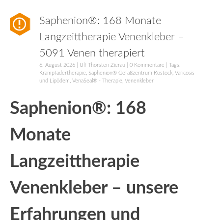
Saphenion®: 168 Monate
Langzeittherapie Venenkleber –
5091 Venen therapiert
6. August 2026
|
Ulf Thorsten Zierau
|
0 Kommentare
| Tags:
Krampfadertherapie
,
Saphenion® Gefäßzentrum Rostock
,
Varicosis
und Lipödem
,
VenaSeal® - Therapie
,
Venenkleber
Saphenion®: 168
Monate
Langzeittherapie
Venenkleber – unsere
Erfahrungen und