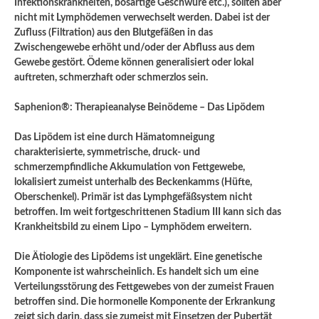
Infektionskrankheiten, bösartige Geschwüre etc.), sollten aber
nicht mit Lymphödemen verwechselt werden. Dabei ist der
Zufluss (Filtration) aus den Blutgefäßen in das
Zwischengewebe erhöht und/oder der Abfluss aus dem
Gewebe gestört. Ödeme können generalisiert oder lokal
auftreten, schmerzhaft oder schmerzlos sein.
Saphenion®: Therapieanalyse Beinödeme – Das Lipödem
Das Lipödem ist eine durch Hämatomneigung
charakterisierte, symmetrische, druck- und
schmerzempfindliche Akkumulation von Fettgewebe,
lokalisiert zumeist unterhalb des Beckenkamms (Hüfte,
Oberschenkel). Primär ist das Lymphgefäßsystem nicht
betroffen. Im weit fortgeschrittenen Stadium III kann sich das
Krankheitsbild zu einem Lipo – Lymphödem erweitern.
Die Ätiologie des Lipödems ist ungeklärt. Eine genetische
Komponente ist wahrscheinlich. Es handelt sich um eine
Verteilungsstörung des Fettgewebes von der zumeist Frauen
betroffen sind. Die hormonelle Komponente der Erkrankung
zeigt sich darin, dass sie zumeist mit Einsetzen der Pubertät