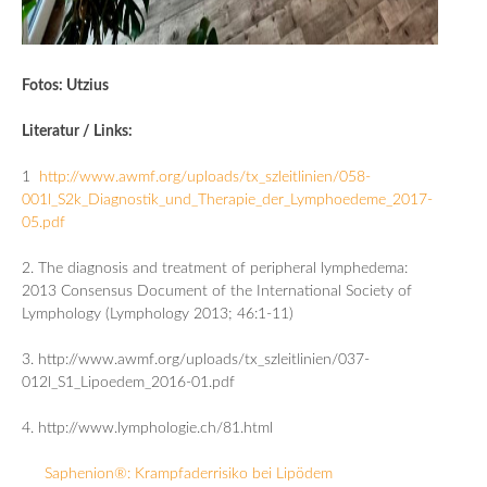
Fotos: Utzius
Literatur / Links:
1
http://www.awmf.org/uploads/tx_szleitlinien/058-
001l_S2k_Diagnostik_und_Therapie_der_Lymphoedeme_2017-
05.pdf
2. The diagnosis and treatment of peripheral lymphedema:
2013 Consensus Document of the International Society of
Lymphology (Lymphology 2013; 46:1-11)
3. http://www.awmf.org/uploads/tx_szleitlinien/037-
012l_S1_Lipoedem_2016-01.pdf
4. http://www.lymphologie.ch/81.html
Saphenion®: Krampfaderrisiko bei Lipödem