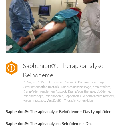
Saphenion®: Therapieanalyse
Beinödeme
2. August 2025
|
Ulf Thorsten Zierau
|
0 Kommentare
| Tags:
Gefäßosteopathie Rostock
,
Kompressionsmassage
,
Krampfadern
,
Krampfadern entfernen Rostock
,
Krampfadertherapie
,
Lipödeme
,
Lymphdrainage
,
Lymphödeme
,
Saphenion® Venenzentrum Rostock
,
Vacuummassage
,
VenaSeal® - Therapie
,
Venenkleber
Saphenion®: Therapieanalyse Beinödeme – Das Lymphödem
Saphenion®: Therapieanalysen Beinödeme – Das