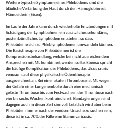
Weitere typische Symptome eines Phlebödems sind die
bläuliche Verfärbung der Haut durch den Hämoglobinrest
Hämosiderin (Eisen).
Im Laufe der Jahre kann durch wiederholte Entzündungen mit
Schädigung der Lymphbahnen ein zusätzliches sekundäres,
postentzündliches Lymphödem entstehen, so dass
Phlebödeme sich zu Phleblymphödemen umwandeln können.
Die Basistherapie von Phlebödemen ist die
Kompressionsbehandlung, welche bei nicht ausreichendem
Ansprechen mit ML kombiniert werden sollte. Ebenso spricht
die häufige Komplikation des Phlebödems, das Ulcus cruris
venosum, auf diese physikalische Ödemtherapie
ausgezeichnet an. Bei einer akuten Thrombose ist ML wegen
der Gefahr einer Lungenembolie durch eine mechanisch
gelöste Thrombose bis zum Festwachsen der Thrombose nach
vier bis sechs Wochen kontraindiziert. Bandagierungen sind
dagegen auch in dieser Zeit sinnvoll. Letztlich wird aber beim
Phlebödem immer nach der venösen Ursache zu suchen sein,
diese ist in ca. 70% der Fälle eine Stammvaricosis.