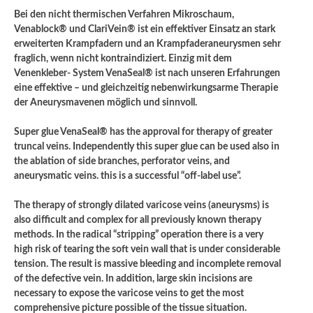
Bei den nicht thermischen Verfahren Mikroschaum,
Venablock® und ClariVein® ist ein effektiver Einsatz an stark
erweiterten Krampfadern und an Krampfaderaneurysmen sehr
fraglich, wenn nicht kontraindiziert. Einzig mit dem
Venenkleber- System VenaSeal® ist nach unseren Erfahrungen
eine effektive – und gleichzeitig nebenwirkungsarme Therapie
der Aneurysmavenen möglich und sinnvoll.
Super glue VenaSeal® has the approval for therapy of greater
truncal veins. Independently this super glue can be used also in
the ablation of side branches, perforator veins, and
aneurysmatic veins. this is a successful “off-label use”.
The therapy of strongly dilated varicose veins (aneurysms) is
also difficult and complex for all previously known therapy
methods. In the radical “stripping” operation there is a very
high risk of tearing the soft vein wall that is under considerable
tension. The result is massive bleeding and incomplete removal
of the defective vein. In addition, large skin incisions are
necessary to expose the varicose veins to get the most
comprehensive picture possible of the tissue situation.