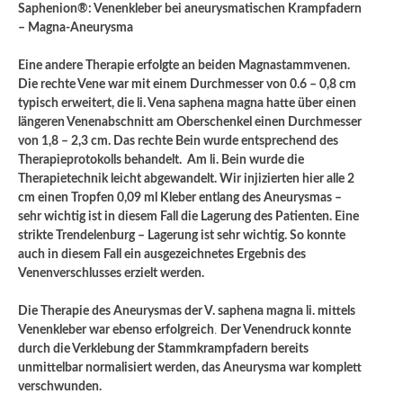
Saphenion®: Venenkleber bei aneurysmatischen Krampfadern
– Magna-Aneurysma
Eine andere Therapie erfolgte an beiden Magnastammvenen.
Die rechte Vene war mit einem Durchmesser von 0.6 – 0,8 cm
typisch erweitert, die li. Vena saphena magna hatte über einen
längeren Venenabschnitt am Oberschenkel einen Durchmesser
von 1,8 – 2,3 cm. Das rechte Bein wurde entsprechend des
Therapieprotokolls behandelt. Am li. Bein wurde die
Therapietechnik leicht abgewandelt. Wir injizierten hier alle 2
cm einen Tropfen 0,09 ml Kleber entlang des Aneurysmas –
sehr wichtig ist in diesem Fall die Lagerung des Patienten. Eine
strikte Trendelenburg – Lagerung ist sehr wichtig. So konnte
auch in diesem Fall ein ausgezeichnetes Ergebnis des
Venenverschlusses erzielt werden.
Die Therapie des Aneurysmas der V. saphena magna li. mittels
Venenkleber war ebenso erfolgreich
.
Der Venendruck konnte
durch die Verklebung der Stammkrampfadern bereits
unmittelbar normalisiert werden, das Aneurysma war komplett
verschwunden.