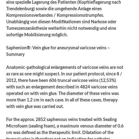
eine spezielle Lagerung des Patienten (Kopftieflagerung nach
Trendelenburg) sowie die umgehende Anlage eines
Kompressionsverbandes / Kompressionsstrumpfes.
Unabhängig von diesen Modifikationen sind Narkose oder
Tumeszenzanästhesie weiterhin nicht notwendig und eine
sofortige Mobilisierung möglich.
Saphenion®: Vein glue for aneurysmal varicose veins –
Summary
Anatomic-pathological enlargements of varicose veins are not
as rare as one might suspect. In our patient protocol, since 8 /
2012, there have been 606 truncal varicose veins (12,53%)
with such an enlargement described in 4824 varicose veins
operated on with vein glue. The diameter of these veins was
more than 1.2 cm in each case. In all of these cases, therapy
with vein glue was carried out.
For the approx. 2852 saphenous veins treated with Sealing
Microfoam (sealing foam), a maximum venous diameter of 0.6
cm was defined as the therapeutic limit. Dilatation of the