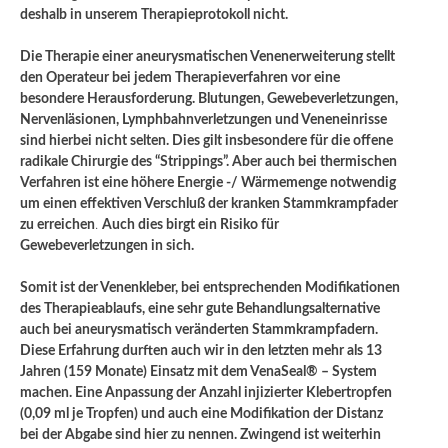
deshalb in unserem Therapieprotokoll nicht.
Die Therapie einer aneurysmatischen Venenerweiterung stellt
den Operateur bei jedem Therapieverfahren vor eine
besondere Herausforderung. Blutungen, Gewebeverletzungen,
Nervenläsionen, Lymphbahnverletzungen und Veneneinrisse
sind hierbei nicht selten. Dies gilt insbesondere für die offene
radikale Chirurgie des “Strippings”. Aber auch bei thermischen
Verfahren ist eine höhere Energie -/ Wärmemenge notwendig
um einen effektiven Verschluß der kranken Stammkrampfader
zu erreichen
.
Auch dies birgt ein Risiko für
Gewebeverletzungen in sich.
Somit ist der Venenkleber, bei entsprechenden Modifikationen
des Therapieablaufs, eine sehr gute Behandlungsalternative
auch bei aneurysmatisch veränderten Stammkrampfadern.
Diese Erfahrung durften auch wir in den letzten mehr als 13
Jahren (159 Monate) Einsatz mit dem VenaSeal® – System
machen. Eine Anpassung der Anzahl injizierter Klebertropfen
(0,09 ml je Tropfen) und auch eine Modifikation der Distanz
bei der Abgabe sind hier zu nennen. Zwingend ist weiterhin