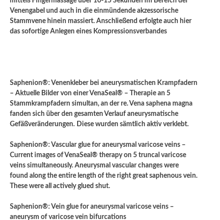
mittels Fingermassage über 10-15 Sekunden im Bereich der
Venengabel und auch in die einmündende akzessorische
Stammvene hinein massiert. Anschließend erfolgte auch hier
das sofortige Anlegen eines Kompressionsverbandes
Saphenion®: Venenkleber bei aneurysmatischen Krampfadern
– Aktuelle Bilder von einer VenaSeal® – Therapie an 5
Stammkrampfadern simultan, an der re. Vena saphena magna
fanden sich über den gesamten Verlauf aneurysmatische
Gefäßveränderungen.
Diese wurden sämtlich aktiv verklebt.
Saphenion®: Vascular glue for aneurysmal varicose veins –
Current images of VenaSeal® therapy on 5 truncal varicose
veins simultaneously. Aneurysmal vascular changes were
found along the entire length of the right great saphenous vein.
These were all actively glued shut.
Saphenion®: Vein glue for aneurysmal varicose veins –
aneurysm of varicose vein bifurcations