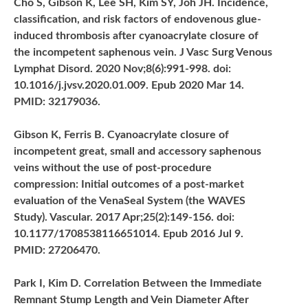
Cho S, Gibson K, Lee SH, Kim SY, Joh JH. Incidence,
classification, and risk factors of endovenous glue-
induced thrombosis after cyanoacrylate closure of
the incompetent saphenous vein. J Vasc Surg Venous
Lymphat Disord. 2020 Nov;8(6):991-998. doi:
10.1016/j.jvsv.2020.01.009. Epub 2020 Mar 14.
PMID: 32179036.
Gibson K, Ferris B. Cyanoacrylate closure of
incompetent great, small and accessory saphenous
veins without the use of post-procedure
compression: Initial outcomes of a post-market
evaluation of the VenaSeal System (the WAVES
Study). Vascular. 2017 Apr;25(2):149-156. doi:
10.1177/1708538116651014. Epub 2016 Jul 9.
PMID: 27206470.
Park I, Kim D. Correlation Between the Immediate
Remnant Stump Length and Vein Diameter After