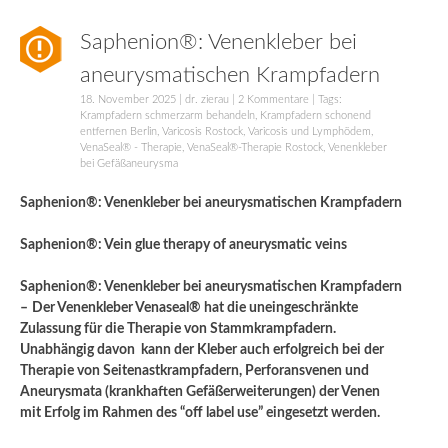
Saphenion®: Venenkleber bei
aneurysmatischen Krampfadern
18. November 2025
|
dr. zierau
|
2 Kommentare
| Tags:
Krampfadern schmerzarm behandeln
,
Krampfadern schonend
entfernen Berlin
,
Varicosis Rostock
,
Varicosis und Lymphödem
,
VenaSeal® - Therapie
,
VenaSeal®-Therapie Rostock
,
Venenkleber
bei Gefäßaneurysma
Saphenion®: Venenkleber bei aneurysmatischen Krampfadern
Saphenion®: Vein glue therapy of aneurysmatic veins
Saphenion®: Venenkleber bei aneurysmatischen Krampfadern
–
Der Venenkleber Venaseal® hat die uneingeschränkte
Zulassung für die Therapie von Stammkrampfadern.
Unabhängig davon kann der Kleber auch erfolgreich bei der
Therapie von Seitenastkrampfadern, Perforansvenen und
Aneurysmata (krankhaften Gefäßerweiterungen) der Venen
mit Erfolg im Rahmen des “off label use” eingesetzt werden.