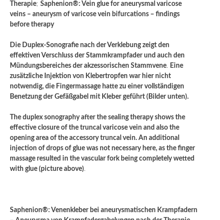
Therapie
;
Saphenion®: Vein glue for aneurysmal varicose
veins – aneurysm of varicose vein bifurcations – findings
before therapy
Die Duplex-Sonografie nach der Verklebung zeigt den
effektiven Verschluss der Stammkrampfader und auch den
Mündungsbereiches der akzessorischen Stammvene
.
Eine
zusätzliche Injektion von Klebertropfen war hier nicht
notwendig, die Fingermassage hatte zu einer vollständigen
Benetzung der Gefäßgabel mit Kleber geführt (Bilder unten).
The duplex sonography after the sealing therapy shows the
effective closure of the truncal varicose vein and also the
opening area of ​​the accessory truncal vein. An additional
injection of drops of glue was not necessary here, as the finger
massage resulted in the vascular fork being completely wetted
with glue (picture above)
.
Saphenion®: Venenkleber bei aneurysmatischen Krampfadern