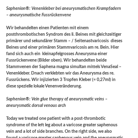
Saphenion®: Venenkleber bei aneurysmatischen Krampfadern
– aneurysmatische Fussrückenvene
Wir behandelten einen Patienten mit einem
postthrombotischen Syndrom des li. Beines mit gleichzeitiger
primärer und sekundärer Stamm – / Seitenastvaricosis dieses
Beines und einer primären Stammvaricosis am re. Bein. Hier
fand sich auch ein kleinapfelgrosses Aneurysma einer
Fussrückenvene (Bilder oben). Wir behandelten beide
Stammvenen der Saphena magna simultan mittels VenaSeal –
Venenkleber. Dnach verklebten wir das Aneurysma des re.
Fussrückens. Wir injizierten 3 Tropfen Kleber (= 0,27ml) in
diese spezielle lokale Venenveränderung.
Saphenion®: Vein glue therapy of aneurysmatic veins –
aneurysmatic dorsal venous arch
Today we treated one patient with a post-thrombotic
syndrome of the left leg about a varicose greater saphenous
vein and a lot of side branches. On the right side, we also
found a varicose greater saphenous vein and the aneurysmatic