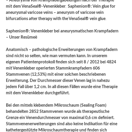
– Aneurysma von Krampfadergabelungen nach der Therapie
mit dem VenaSeal®-Venenkleber
;
Saphenion®: Vein glue for
aneurysmal varicose veins – aneurysm of varicose vein
bifurcations after therapy with the VenaSeal® vein glue
.
Saphenion®: Venenkleber bei aneurysmatischen Krampfadern
– Unser Resümeè
Anatomisch – pathologische Erweiterungen von Krampfadern
sind nicht so selten, wie man vermuten kann. In unserem
eigenen Patientenprotokoll finden sich seit 8 / 2012 bei 4824
mit Venenkleber operierten Stammkrampfadern 606
Stammvenen (12,53%) mit einer solchen beschriebenen
Erweiterung. Der Durchmesser dieser Venen lag in nahezu
jedem Fall über 1,2 cm. In all diesen Fällen wurde eine Therapie
mit dem Venenkleber durchgeführt.
Bei den mittels klebendem Mikroschaum (Sealing Foam)
behandelten 2852 Stammvenen wurde als therapeutische
Grenze ein Venendurchmesser von maximal 0,6 cm definiert.
Stammvenenerweiterungen sind also keine Indikation für eine
kathetergestützte Mikroschaumtherapie und finden sich