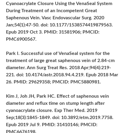
Cyanoacrylate Closure Using the VenaSeal System
During Treatment of an Incompetent Great
Saphenous Vein. Vasc Endovascular Surg. 2020
Jan;54(1):47-50. doi: 10.1177/1538574419879563.
Epub 2019 Oct 3. PMID: 31581906; PMCID:
PMC6900567.
Park I. Successful use of VenaSeal system for the
treatment of large great saphenous vein of 2.84-cm
diameter. Ann Surg Treat Res. 2018 Apr;94(4):219-
221. doi: 10.4174/astr.2018.94.4.219. Epub 2018 Mar
26. PMID: 29629358; PMCID: PMC5880981.
Kim J, Joh JH, Park HC. Effect of saphenous vein
diameter and reflux time on stump length after
cyanoacrylate closure. Exp Ther Med. 2019
Sep;18(3):1845-1849. doi: 10.3892/etm.2019.7758.
Epub 2019 Jul 9. PMID: 31410146; PMCID:
PMC6676198.