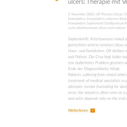
ulcers: Therapie mit 
9. November 2024
|
Ulf Thorsten Zierau
|
0
Krampfadern
,
Krampfadern entfernen Rost
Krampfadern
,
Saphenion® Gefäßzentrum R
cruris arteriovenosum
,
Ulcus cruris mixtum
,
Saphenion®: Arteriovenous mixed ul
gemischten arterio-venösen Ulcus cru
Haus- und Fachärzten. Oft bleiben m
und Patient. Die Crux liegt leider a
rein äußerliches Problem gesehen w
Ende der Diagnostikkette hängt.
Patients suffering from mixed atheros
treatment of medical specialists in 
attempts remain frustrating for docto
error, the wound is often seen as a 
and veins depends only on the end o
Weiterlesen