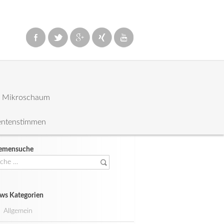
: Mikroschaum
entenstimmen
emensuche
che
ch:
ws Kategorien
Allgemein