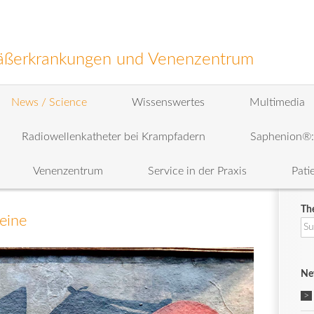
efäßerkrankungen und Venenzentrum
News / Science
Wissenswertes
Multimedia
Radiowellenkatheter bei Krampfadern
Saphenion®
Venenzentrum
Service in der Praxis
Pati
Th
Beine
Su
na
Ne