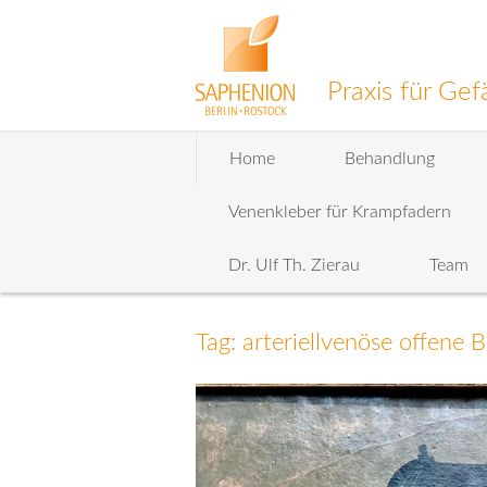
Praxis für G
Zum
Home
Behandlung
Inhalt
wechseln
Venenkleber für Krampfadern
Dr. Ulf Th. Zierau
Team
Tag: arteriellvenöse offene 