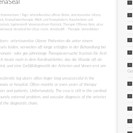
VenaSeal
 Kommentare
| Tags:
arteriellvenöse offene Beine
,
arteriovenöse Ulcera
,
ock
,
Krampfadertherapie
,
PAVK und Krampfadern
,
Raucherbein und
ostock
,
Saphenion® Venenzentrum Rostock
,
Therapie Offenes Bein
,
ulcus
Venaseal
,
VenaSeal bei Ulcus cruris
,
VenaSeal® - Therapie
,
Venenkleber
cers- arteriovenöse Ulzera: Patienten die unter einem
ris leiden, verweilen oft lange erfolglos in der Behandlung bei
onate- oder gar jahrelange Therapieversuche frustran für Arzt
uch heute noch in dem Kardinalsfehler, das die Wunde oft als
ird, und eine Gefäßdiagnostik der Arterien und Venen erst am
Ge
clerotic leg ulcers often linger long unsuccessful in the
praxis or hospital. Often months or even years of therapy
rs and patients. Unfortunately, The crux is still in the cardinal
purely external problem, and vascular diagnosis of the arteries
f the diagnostic chain.