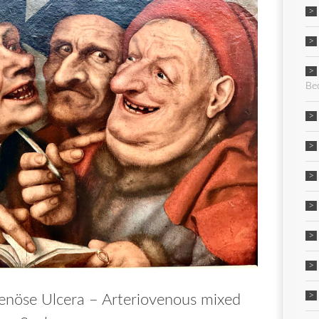
Be
enöse Ulcera – Arteriovenous mixed