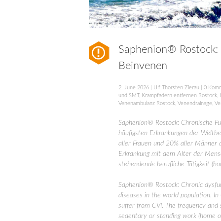
Saphenion® Rostock: 
Beinvenen
2. June 2026
|
Ulf Thorsten Zierau
|
0 Kom
und SMT
,
Krampfadern entfernen Rostock
,
Venenambulanz Rostock
,
Venendrainage
,
Ve
Saphenion® Rostock: Chronische Fun
häufigsten Erkrankungen der Weltbev
aller Frauen und 20% aller Männer a
Erkrankung mit dem Alter der Mensc
stehendende berufliche Tätigkeit (hom
Saphenion® Rostock: Chronic dysfun
diseases in the world population. 
suffer from CVI. The frequency and s
sedentary or standing work (home off