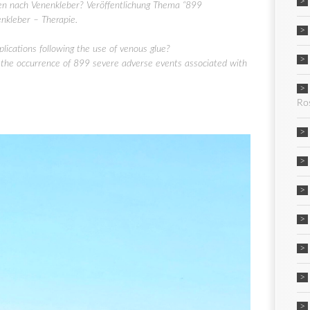
n nach Venenkleber? Veröffentlichung Thema “899
nkleber – Therapie.
ications following the use of venous glue?
d the occurrence of 899 severe adverse events associated with
Ro