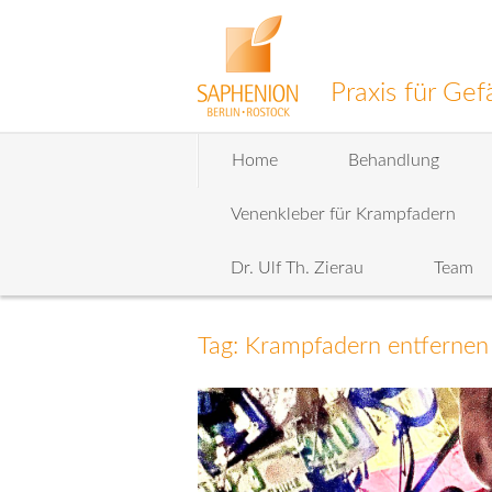
Praxis für G
Zum
Home
Behandlung
Inhalt
wechseln
Venenkleber für Krampfadern
Dr. Ulf Th. Zierau
Team
Tag: Krampfadern entfernen