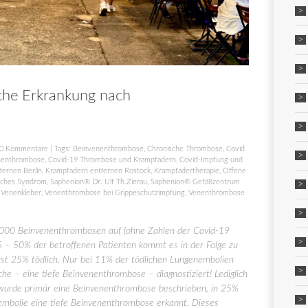
che Erkrankung nach
0 Kommentare
| Tags:
Beinvenenthrombose
,
Chronische Thrombose
,
Covid
nenthrombose
,
Covid-19 Thrombose und Krampfadern
,
Covid-Impfung und
fernen Berlin
,
Krampfadern entfernen Rostock
,
Krampfadertherapie
,
Offene
sches Syndrom
,
Saphenion® Dr. Ulf Th.Zierau
,
Saphenion® Gefäßzentrum
,
Venenkleber
,
Venenthrombose bei Grippeschutzimpfung
,
Venenthrombose
0 000 Beinvenenthrombosen auf (ohne Zahlen der Covid-19
25 – 50% der betroffenen Patienten kommt es in der Folge zu
st 25% tödlich. Nur bei 11% der tödlichen Lungenembolien
che – eine tiefe Beinvenenthrombose – diagnostiziert! Lediglich
 wurde primär eine Beinvenenthrombose beschrieben, in 25%
nembolie eine tiefe Beinvenenthrombose erkannt. Dieses