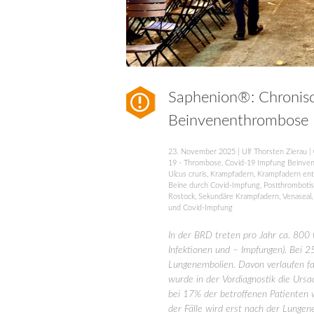
Saphenion®: Chronis
Beinvenenthrombose
23. November 2025
|
Ulf Thorsten Zierau
|
19 - Thrombose
,
Covid-19 Impfung Beinve
Ulcus cruris
,
Krampfadern
,
Krampfadern ent
Beine durch Covid-Impfung
,
Postthromboti
Rostock
,
Sekundäre Krampfadern
,
Venaseal
und Covid-Impfung
In der BRD treten pro Jahr ca. 80
Infektionen und – Impfungen). Bei 
Lungenembolien. Davon verlaufen fa
wurde in der Vordiagnostik die Ursa
bei 17% der betroffenen Patienten
der Fälle wird erst nach der Lunge