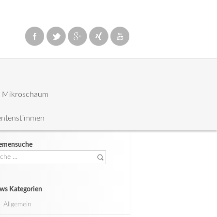
: Mikroschaum
entenstimmen
emensuche
che
ch:
ws Kategorien
Allgemein