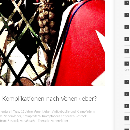
Ge
 Komplikationen nach Venenkleber?
mentare
| Tags:
12 Jahre Venenkleber
,
Antibabypille und Krampfadern
,
bei Venenkleber
,
Krampfadern
,
Krampfadern entfernen Rostock
,
trum Rostock
,
VenaSeal® - Therapie
,
Venenkleber