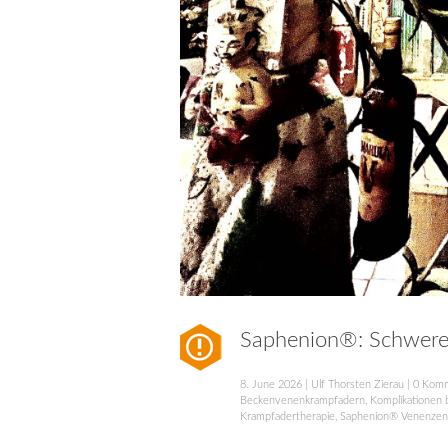
Saphenion®: Schwere
8. June 2026
|
Ulf Thorsten Zierau
|
0 Kom
Beckenvenenkrampfadern
,
Komplikationen 
Krampfadertherapie
,
Saphenion® Venenzen