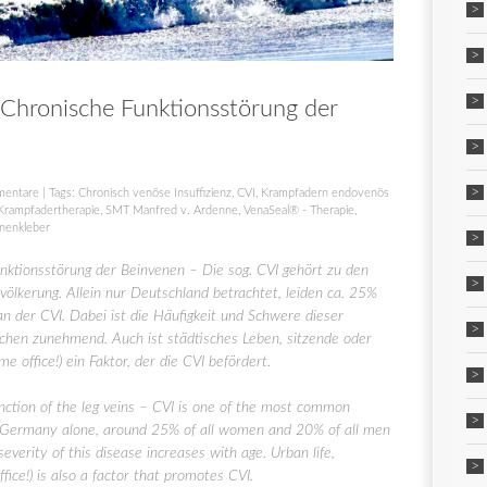
Chronische Funktionsstörung der
mentare
| Tags:
Chronisch venöse Insuffizienz
,
CVI
,
Krampfadern endovenös
Krampfadertherapie
,
SMT Manfred v. Ardenne
,
VenaSeal® - Therapie
,
nenkleber
ktionsstörung der Beinvenen – Die sog. CVI gehört zu den
ölkerung. Allein nur Deutschland betrachtet, leiden ca. 25%
n der CVI. Dabei ist die Häufigkeit und Schwere dieser
hen zunehmend. Auch ist städtisches Leben, sitzende oder
e office!) ein Faktor, der die CVI befördert.
ction of the leg veins – CVI is one of the most common
In Germany alone, around 25% of all women and 20% of all men
everity of this disease increases with age. Urban life,
ice!) is also a factor that promotes CVI.