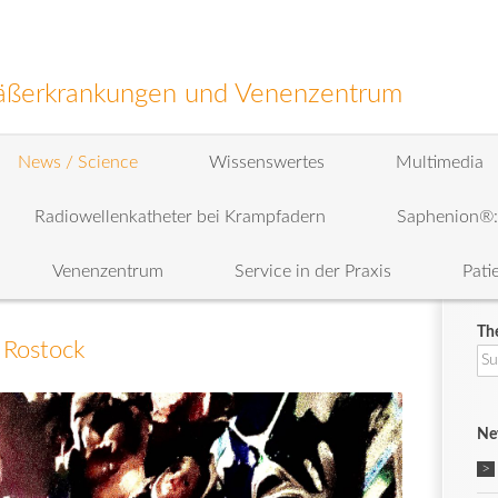
efäßerkrankungen und Venenzentrum
News / Science
Wissenswertes
Multimedia
Radiowellenkatheter bei Krampfadern
Saphenion®
Venenzentrum
Service in der Praxis
Pati
Th
 Rostock
Su
na
Ne