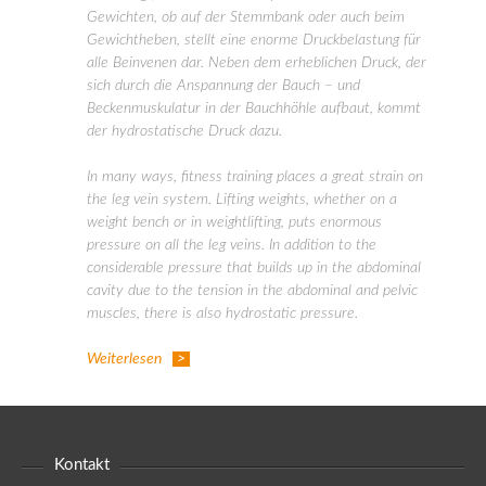
Gewichten, ob auf der Stemmbank oder auch beim
Gewichtheben, stellt eine enorme Druckbelastung für
alle Beinvenen dar. Neben dem erheblichen Druck, der
sich durch die Anspannung der Bauch – und
Beckenmuskulatur in der Bauchhöhle aufbaut, kommt
der hydrostatische Druck dazu.
In many ways, fitness training places a great strain on
the leg vein system. Lifting weights, whether on a
weight bench or in weightlifting, puts enormous
pressure on all the leg veins. In addition to the
considerable pressure that builds up in the abdominal
cavity due to the tension in the abdominal and pelvic
muscles, there is also hydrostatic pressure.
Weiterlesen
Kontakt