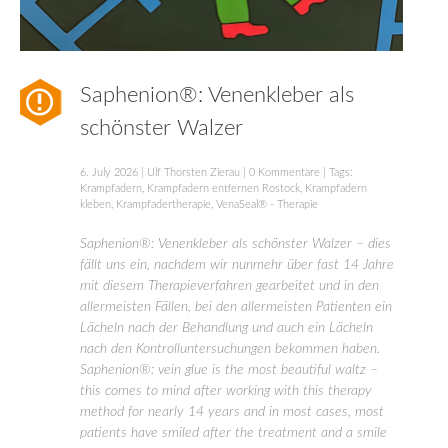
Saphenion®: Venenkleber als
schönster Walzer
6. July 2026
|
Ulf Thorsten Zierau
|
0 Kommentare
| Tags:
Krampfadern
,
Krampfadern entfernen Rostock
,
Krampfadern
kleben
,
Krampfadertherapie
,
VenaSeal® - Therapie
Saphenion®: Venenkleber als schönster Walzer – dies
fällt uns ein, nachdem wir nunmehr über fast 14 Jahre
mit diesem Therapieverfahren gearbeitet und in den
allermeisten Fällen, bei den allermeisten Patienten ein
Lächeln nach der Behandlung und auch ein Lächeln
nach den Kontrolluntersuchungen bekommen haben.
Saphenion®: vein glue is the most beautiful waltz –
this comes to mind after working with this therapy
method for nearly 14 years and in most cases, most
patients have smiled after the treatment and a smile