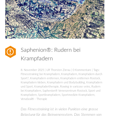
Saphenion®: Rudern bei
Krampfadern
8. November 2025
|
Ulf Thorsten Zierau
|
0 Kommentare
| Tags:
Fitnesstraining bei Krampfadern
,
Krampfadern
,
Krampfadern durch
Sport?
,
Krampfadern entfernen
,
Krampfadern entfernen Rostock
,
Krampfadern kleben
,
Krampfadern und Bodybuilding
,
Krampfadern
und Sport
,
Krampfadertherapie
,
Rowing in varicose veins
,
Rudern
bei Krampfadern
,
Saphenion® Venenzentrum Rostock
,
Sport und
Krampfadern
,
Sportkrampfadern
,
Sportmedizin Krampfadern
,
VenaSeal® - Therapie
Das Fitnesstraining ist in vielen Punkten eine grosse
Belastung für das Beinvenensytem. Das Stemmen von